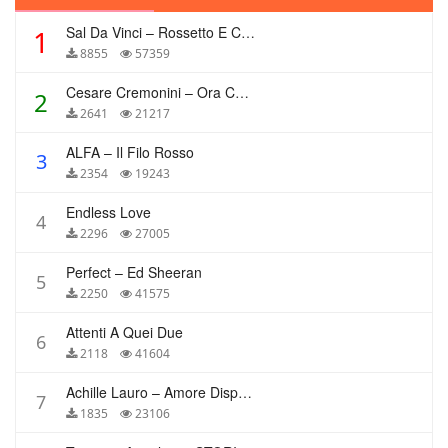
Sal Da Vinci – Rossetto E Caffè
1
8855
57359
Cesare Cremonini – Ora Che Non Ho Più Te
2
2641
21217
ALFA – Il Filo Rosso
3
2354
19243
Endless Love
4
2296
27005
Perfect – Ed Sheeran
5
2250
41575
Attenti A Quei Due
6
2118
41604
Achille Lauro – Amore Disperato
7
1835
23106