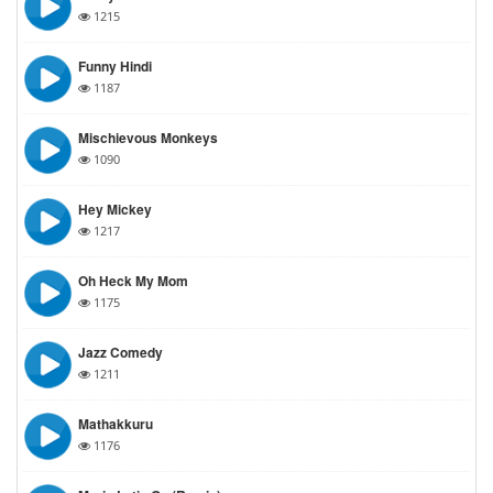
1215
Funny Hindi
1187
Mischievous Monkeys
1090
Hey Mickey
1217
Oh Heck My Mom
1175
Jazz Comedy
1211
Mathakkuru
1176