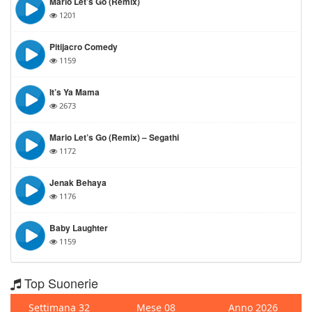
Mario Let’s Go (Remix)
1201
Pitijacro Comedy
1159
It’s Ya Mama
2673
Mario Let’s Go (Remix) – Segathi
1172
Jenak Behaya
1176
Baby Laughter
1159
Top Suonerie
Settimana 32
Mese 08
Anno 2026