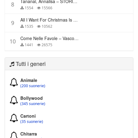
Tananai, Annalisa – STORIE BREVI
8
1554
15566
All I Want For Christmas Is You – Mariah Carey
9
1535
10562
Come Nelle Favole – Vasco Rossi
10
1441
26575
Tutti i generi
Animale
(200 suonerie)
Bollywood
(345 suonerie)
Cartoni
(35 suonerie)
Chitarra