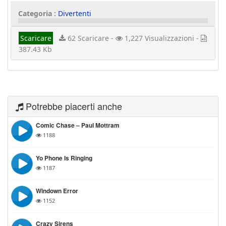
Categoria :
Divertenti
Scaricare
62 Scaricare -
1,227 Visualizzazioni -
387.43 Kb
Potrebbe piacerti anche
Comic Chase – Paul Mottram
1188
Yo Phone Is Ringing
1187
Windown Error
1152
Crazy Sirens