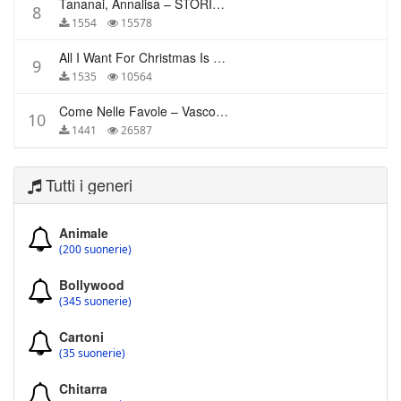
Tananai, Annalisa – STORIE BREVI
8
1554
15578
All I Want For Christmas Is You – Mariah Carey
9
1535
10564
Come Nelle Favole – Vasco Rossi
10
1441
26587
Tutti i generi
Animale
(200 suonerie)
Bollywood
(345 suonerie)
Cartoni
(35 suonerie)
Chitarra