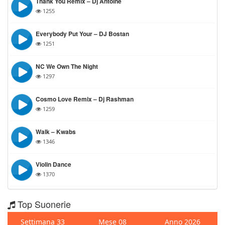
Thank You Remix – Dj Antoine
1255
Everybody Put Your – DJ Bostan
1251
NC We Own The Night
1297
Cosmo Love Remix – Dj Rashman
1259
Walk – Kwabs
1346
Violin Dance
1370
Top Suonerie
Settimana 33
Mese 08
Anno 2026