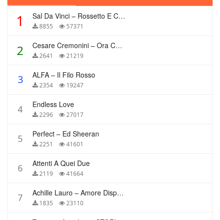
Sal Da Vinci – Rossetto E Caffè
1
8855
57371
Cesare Cremonini – Ora Che Non Ho Più Te
2
2641
21219
ALFA – Il Filo Rosso
3
2354
19247
Endless Love
4
2296
27017
Perfect – Ed Sheeran
5
2251
41601
Attenti A Quei Due
6
2119
41664
Achille Lauro – Amore Disperato
7
1835
23110