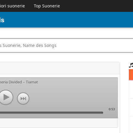
iori suonerie
Top Suonerie
is
neria Divided – Tiamat
0:53