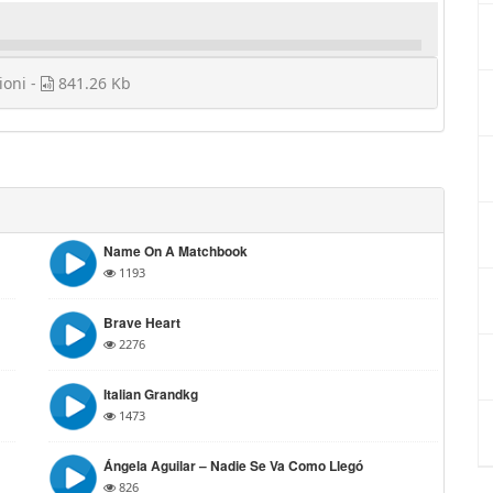
ioni -
841.26 Kb
Name On A Matchbook
1193
Brave Heart
2276
Italian Grandkg
1473
Ángela Aguilar – Nadie Se Va Como Llegó
826