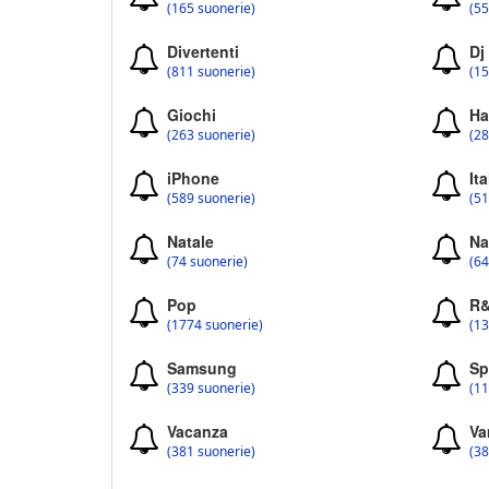
(165 suonerie)
(55
Divertenti
Dj
(811 suonerie)
(15
Giochi
Ha
(263 suonerie)
(28
iPhone
Ita
(589 suonerie)
(51
Natale
Na
(74 suonerie)
(64
Pop
R
(1774 suonerie)
(13
Samsung
Sp
(339 suonerie)
(11
Vacanza
Va
(381 suonerie)
(38