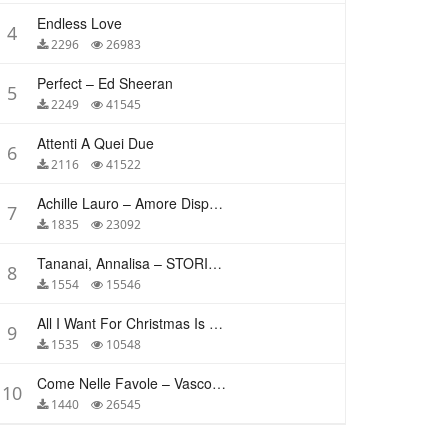
Endless Love
4
2296
26983
Perfect – Ed Sheeran
5
2249
41545
Attenti A Quei Due
6
2116
41522
Achille Lauro – Amore Disperato
7
1835
23092
Tananai, Annalisa – STORIE BREVI
8
1554
15546
All I Want For Christmas Is You – Mariah Carey
9
1535
10548
Come Nelle Favole – Vasco Rossi
10
1440
26545