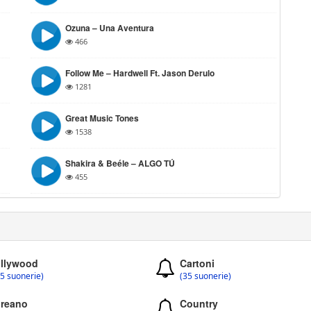
Ozuna – Una Aventura
466
Follow Me – Hardwell Ft. Jason Derulo
1281
Great Music Tones
1538
Shakira & Beéle – ALGO TÚ
455
llywood
Cartoni
5 suonerie)
(35 suonerie)
reano
Country