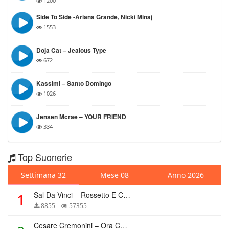
1200
Side To Side -Ariana Grande, Nicki Minaj
1553
Doja Cat – Jealous Type
672
Kassimi – Santo Domingo
1026
Jensen Mcrae – YOUR FRIEND
334
Top Suonerie
Settimana 32
Mese 08
Anno 2026
Sal Da Vinci – Rossetto E Caffè
1
8855
57355
Cesare Cremonini – Ora Che Non Ho Più Te