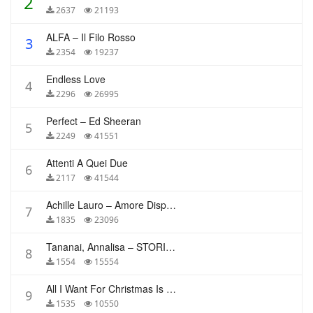
2
2637
21193
ALFA – Il Filo Rosso
3
2354
19237
Endless Love
4
2296
26995
Perfect – Ed Sheeran
5
2249
41551
Attenti A Quei Due
6
2117
41544
Achille Lauro – Amore Disperato
7
1835
23096
Tananai, Annalisa – STORIE BREVI
8
1554
15554
All I Want For Christmas Is You – Mariah Carey
9
1535
10550