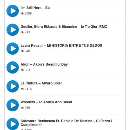
I’m Still Here – Sia
2499
Geolier, Sfera Ebbasta & Sinomine – Io T’o Giur’ RMX
913
Laura Pausini – MI HISTORIA ENTRE TUS DEDOS
540
Akon – Akon’s Beautiful Day
883
La Cintura – Alvaro Soler
2118
Woodkid – To Ashes And Blood
919
Salvatore Benincasa Ft. Daniele De Martino – Ci Fazzu I
Complimenti