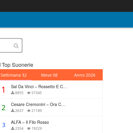
Top Suonerie
Settimana 32
Mese 08
Anno 2026
Sal Da Vinci – Rossetto E Caffè
1
8855
57345
Cesare Cremonini – Ora Che Non Ho Più Te
2
2637
21189
ALFA – Il Filo Rosso
3
2354
19229