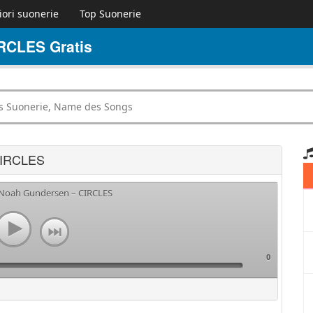
iori suonerie
Top Suonerie
RCLES Gratis
CIRCLES
a Noah Gundersen – CIRCLES
0