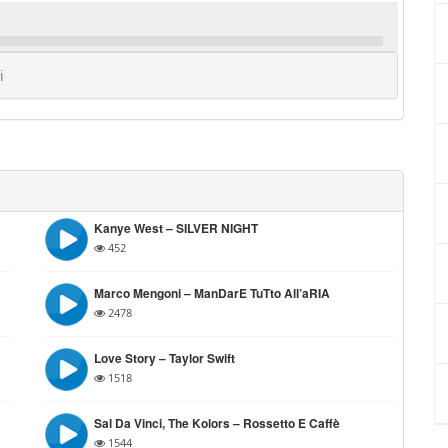
i
Kanye West – SILVER NIGHT
452
Marco Mengoni – ManDarE TuTto All’aRIA
2478
Love Story – Taylor Swift
1518
Sal Da Vinci, The Kolors – Rossetto E Caffè
1544