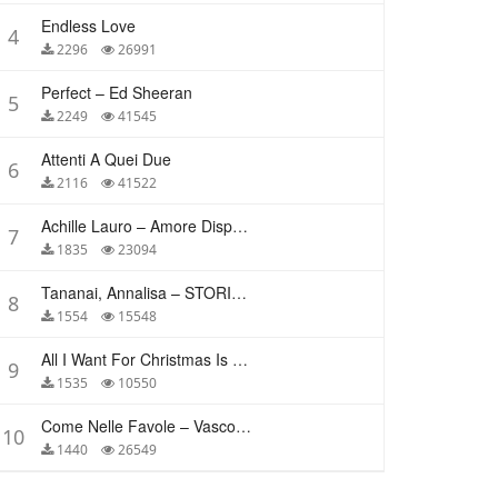
Endless Love
4
2296
26991
Perfect – Ed Sheeran
5
2249
41545
Attenti A Quei Due
6
2116
41522
Achille Lauro – Amore Disperato
7
1835
23094
Tananai, Annalisa – STORIE BREVI
8
1554
15548
All I Want For Christmas Is You – Mariah Carey
9
1535
10550
Come Nelle Favole – Vasco Rossi
10
1440
26549