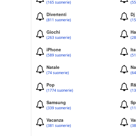
(165 suonerie)
(55
Divertenti
Dj
(811 suonerie)
(15
Giochi
Ha
(263 suonerie)
(28
iPhone
Ita
(589 suonerie)
(51
Natale
Na
(74 suonerie)
(64
Pop
R
(1774 suonerie)
(13
Samsung
Sp
(339 suonerie)
(11
Vacanza
Va
(381 suonerie)
(38