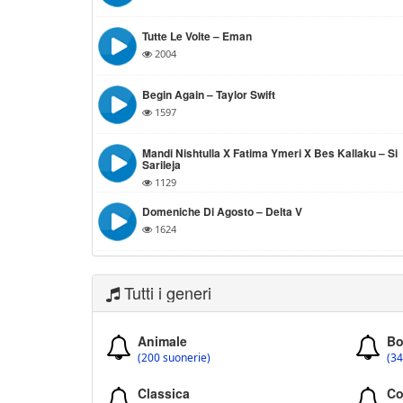
Tutte Le Volte – Eman
2004
Begin Again – Taylor Swift
1597
Mandi Nishtulla X Fatima Ymeri X Bes Kallaku – Si
Sarileja
1129
Domeniche Di Agosto – Delta V
1624
Tutti i generi
Animale
Bo
(200 suonerie)
(34
Classica
Co