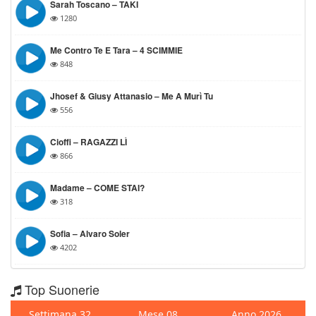
Sarah Toscano – TAKI
1280
Me Contro Te E Tara – 4 SCIMMIE
848
Jhosef & Giusy Attanasio – Me A Murì Tu
556
Cioffi – RAGAZZI LÌ
866
Madame – COME STAI?
318
Sofia – Alvaro Soler
4202
Top Suonerie
Settimana 32
Mese 08
Anno 2026