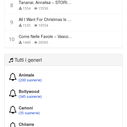
Tananai, Annalisa – STORIE BREVI
8
1554
15556
All I Want For Christmas Is You – Mariah Carey
9
1535
10554
Come Nelle Favole – Vasco Rossi
10
1440
26565
Tutti i generi
Animale
(200 suonerie)
Bollywood
(345 suonerie)
Cartoni
(35 suonerie)
Chitarra