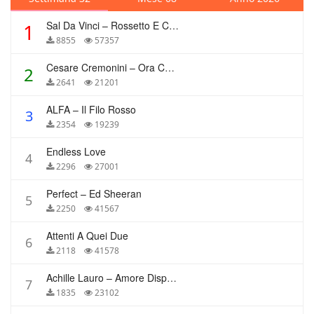
Sal Da Vinci – Rossetto E Caffè
1
8855
57357
Cesare Cremonini – Ora Che Non Ho Più Te
2
2641
21201
ALFA – Il Filo Rosso
3
2354
19239
Endless Love
4
2296
27001
Perfect – Ed Sheeran
5
2250
41567
Attenti A Quei Due
6
2118
41578
Achille Lauro – Amore Disperato
7
1835
23102