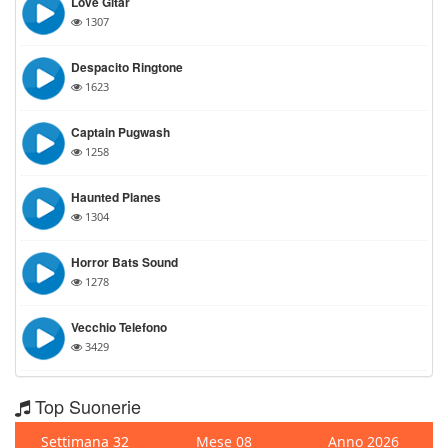
Love Gitar
1307
Despacito Ringtone
1623
Captain Pugwash
1258
Haunted Planes
1304
Horror Bats Sound
1278
Vecchio Telefono
3429
Top Suonerie
Settimana 32
Mese 08
Anno 2026