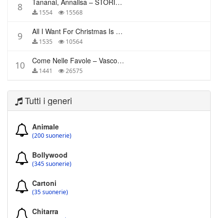
Tananai, Annalisa – STORIE BREVI
8
1554
15568
All I Want For Christmas Is You – Mariah Carey
9
1535
10564
Come Nelle Favole – Vasco Rossi
10
1441
26575
Tutti i generi
Animale
(200 suonerie)
Bollywood
(345 suonerie)
Cartoni
(35 suonerie)
Chitarra