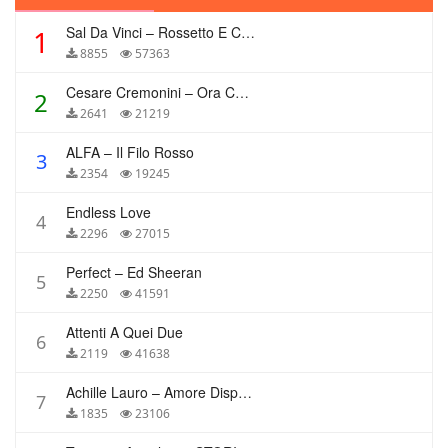
Sal Da Vinci – Rossetto E Caffè
1
8855
57363
Cesare Cremonini – Ora Che Non Ho Più Te
2
2641
21219
ALFA – Il Filo Rosso
3
2354
19245
Endless Love
4
2296
27015
Perfect – Ed Sheeran
5
2250
41591
Attenti A Quei Due
6
2119
41638
Achille Lauro – Amore Disperato
7
1835
23106