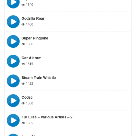
1640
Godzilla Roar
1400
Super Ringtone
1506
Car Alaram
1815
Steam Train Whistle
1423
Codec
1500
Fur Elise – Various Artists – 2
1385