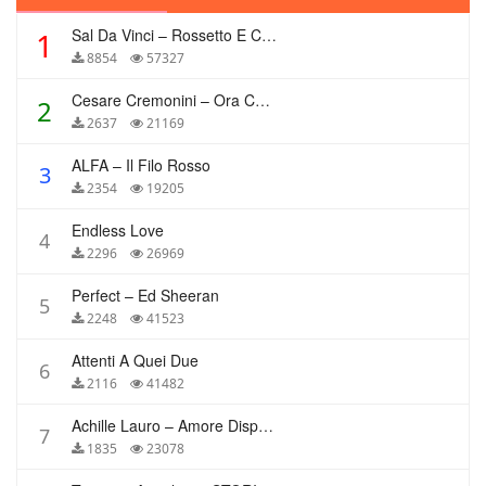
Sal Da Vinci – Rossetto E Caffè
1
8854
57327
Cesare Cremonini – Ora Che Non Ho Più Te
2
2637
21169
ALFA – Il Filo Rosso
3
2354
19205
Endless Love
4
2296
26969
Perfect – Ed Sheeran
5
2248
41523
Attenti A Quei Due
6
2116
41482
Achille Lauro – Amore Disperato
7
1835
23078