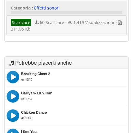
Categoria :
Effetti sonori
Scaricare
60 Scaricare -
1,419 Visualizzazioni -
311.95 Kb
Potrebbe piacerti anche
Breaking Glass 2
1310
Galliyan- Ek Villian
1737
Chicken Dance
1383
I See You