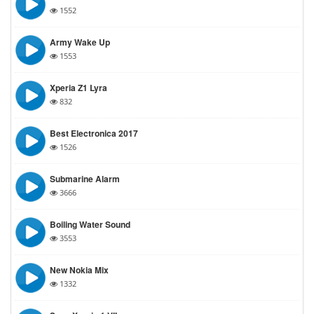
1552
Army Wake Up
1553
Xperia Z1 Lyra
832
Best Electronica 2017
1526
Submarine Alarm
3666
Boiling Water Sound
3553
New Nokia Mix
1332