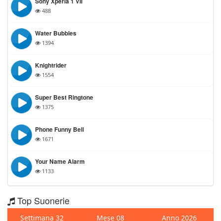
Sony Xperia 1 VII
488
Water Bubbles
1394
Knightrider
1554
Super Best Ringtone
1375
Phone Funny Bell
1671
Your Name Alarm
1133
Top Suonerie
Settimana 32
Mese 08
Anno 2026