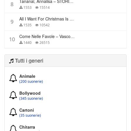
Tananai, Annalisa – STORIE BREVI
8
1553
15514
All I Want For Christmas Is You – Mariah Carey
9
1535
10542
Come Nelle Favole – Vasco Rossi
10
1440
26515
Tutti i generi
Animale
(200 suonerie)
Bollywood
(345 suonerie)
Cartoni
(35 suonerie)
Chitarra