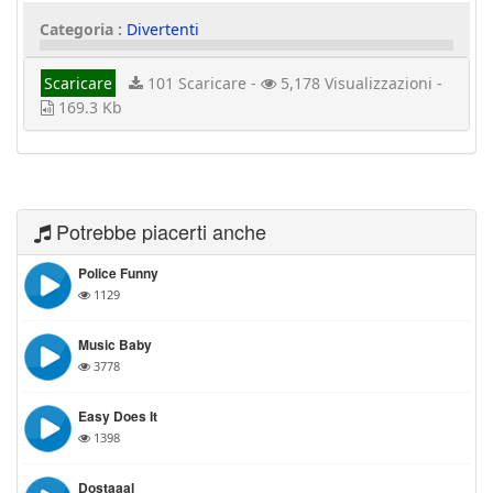
Categoria :
Divertenti
Scaricare
101 Scaricare -
5,178 Visualizzazioni -
169.3 Kb
Potrebbe piacerti anche
Police Funny
1129
Music Baby
3778
Easy Does It
1398
Dostaaal