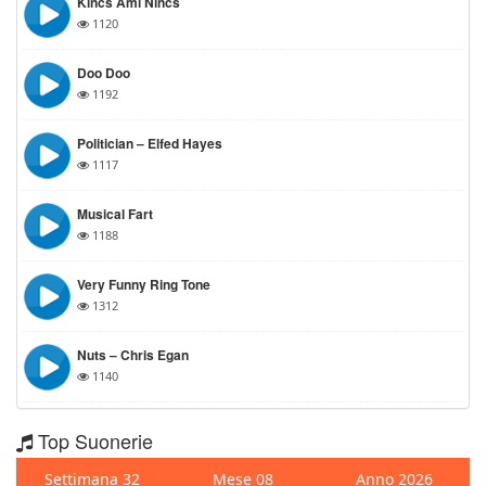
Kincs Ami Nincs
1120
Doo Doo
1192
Politician – Elfed Hayes
1117
Musical Fart
1188
Very Funny Ring Tone
1312
Nuts – Chris Egan
1140
Top Suonerie
Settimana 32
Mese 08
Anno 2026