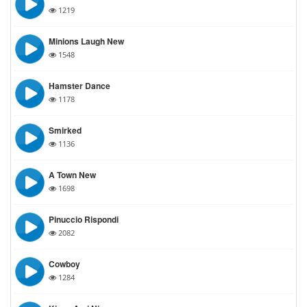
1219
Minions Laugh New
1548
Hamster Dance
1178
Smirked
1136
A Town New
1698
Pinuccio Rispondi
2082
Cowboy
1284