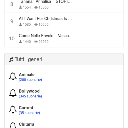
Tananai, Annalisa – STORIE BREVI
8
1554
15560
All I Want For Christmas Is You – Mariah Carey
9
1535
10556
Come Nelle Favole – Vasco Rossi
10
1440
26569
Tutti i generi
Animale
(200 suonerie)
Bollywood
(345 suonerie)
Cartoni
(35 suonerie)
Chitarra