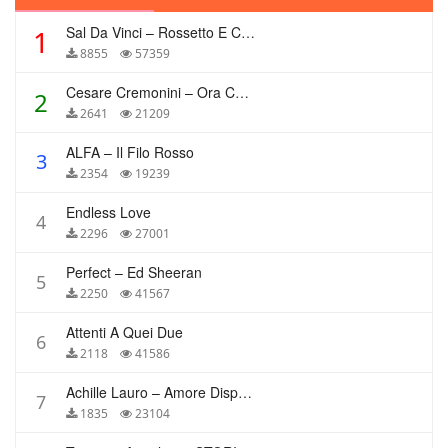
Sal Da Vinci – Rossetto E Caffè
1
8855
57359
Cesare Cremonini – Ora Che Non Ho Più Te
2
2641
21209
ALFA – Il Filo Rosso
3
2354
19239
Endless Love
4
2296
27001
Perfect – Ed Sheeran
5
2250
41567
Attenti A Quei Due
6
2118
41586
Achille Lauro – Amore Disperato
7
1835
23104