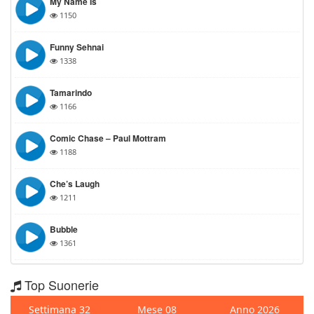
My Name Is
1150
Funny Sehnai
1338
Tamarindo
1166
Comic Chase – Paul Mottram
1188
Che’s Laugh
1211
Bubble
1361
Top Suonerie
Settimana 32
Mese 08
Anno 2026