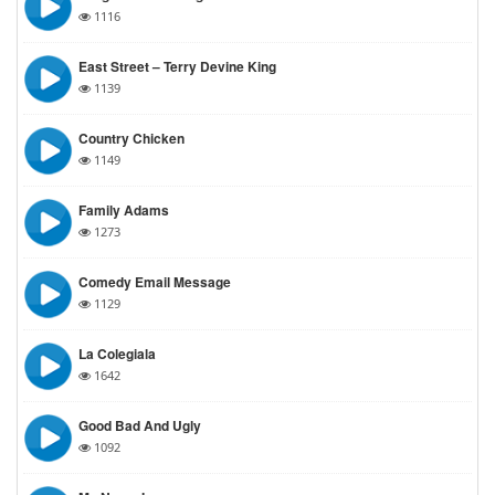
1116
East Street – Terry Devine King
1139
Country Chicken
1149
Family Adams
1273
Comedy Email Message
1129
La Colegiala
1642
Good Bad And Ugly
1092