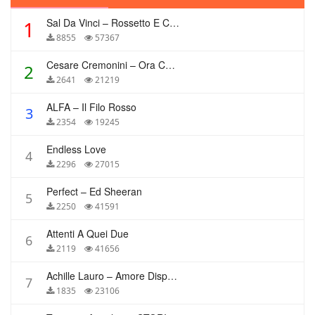
Sal Da Vinci – Rossetto E Caffè
1
8855
57367
Cesare Cremonini – Ora Che Non Ho Più Te
2
2641
21219
ALFA – Il Filo Rosso
3
2354
19245
Endless Love
4
2296
27015
Perfect – Ed Sheeran
5
2250
41591
Attenti A Quei Due
6
2119
41656
Achille Lauro – Amore Disperato
7
1835
23106