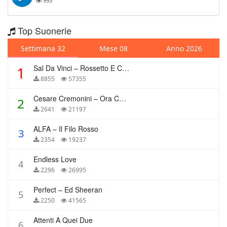
993
Top Suonerie
Settimana 32
Mese 08
Anno 2026
Sal Da Vinci – Rossetto E Caffè
1
8855
57355
Cesare Cremonini – Ora Che Non Ho Più Te
2
2641
21197
ALFA – Il Filo Rosso
3
2354
19237
Endless Love
4
2296
26995
Perfect – Ed Sheeran
5
2250
41565
Attenti A Quei Due
6