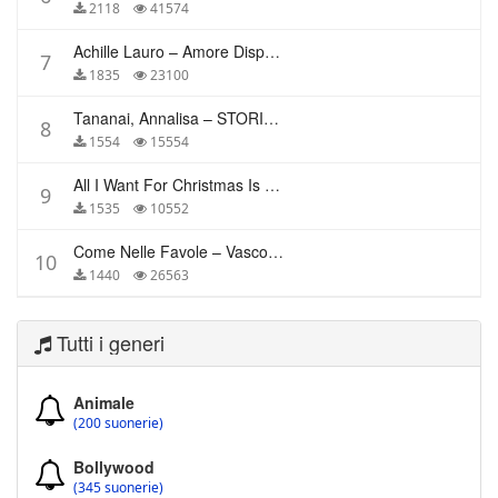
2118
41574
Achille Lauro – Amore Disperato
7
1835
23100
Tananai, Annalisa – STORIE BREVI
8
1554
15554
All I Want For Christmas Is You – Mariah Carey
9
1535
10552
Come Nelle Favole – Vasco Rossi
10
1440
26563
Tutti i generi
Animale
(200 suonerie)
Bollywood
(345 suonerie)