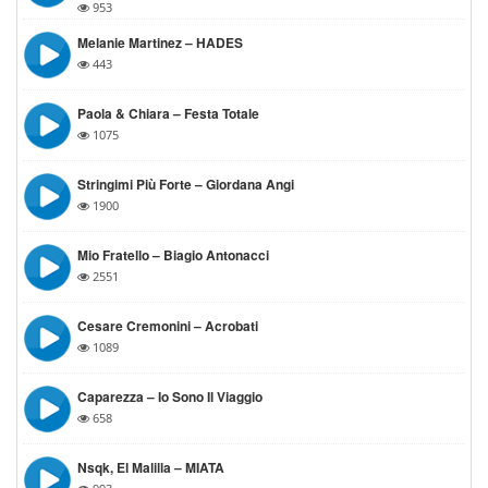
953
Melanie Martinez – HADES
443
Paola & Chiara – Festa Totale
1075
Stringimi Più Forte – Giordana Angi
1900
Mio Fratello – Biagio Antonacci
2551
Cesare Cremonini – Acrobati
1089
Caparezza – Io Sono Il Viaggio
658
Nsqk, El Malilla – MIATA