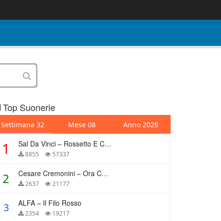
Top Suonerie
Settimana 32
Mese 08
Anno 2026
Sal Da Vinci – Rossetto E Caffè
1
8855
57337
Cesare Cremonini – Ora Che Non Ho Più Te
2
2637
21177
ALFA – Il Filo Rosso
3
2354
19217