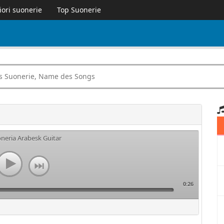
iori suonerie
Top Suonerie
oneria Arabesk Guitar
0:26