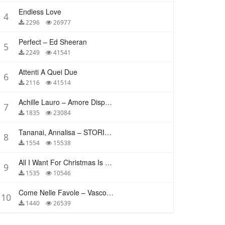
Endless Love
4
2296
26977
Perfect – Ed Sheeran
5
2249
41541
Attenti A Quei Due
6
2116
41514
Achille Lauro – Amore Disperato
7
1835
23084
Tananai, Annalisa – STORIE BREVI
8
1554
15538
All I Want For Christmas Is You – Mariah Carey
9
1535
10546
Come Nelle Favole – Vasco Rossi
10
1440
26539