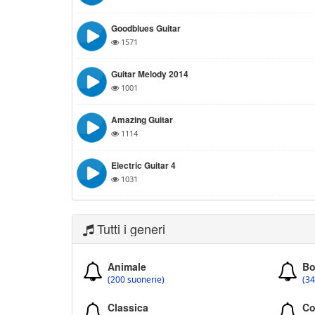
Goodblues Guitar
1571
Guitar Melody 2014
1001
Amazing Guitar
1114
Electric Guitar 4
1031
Tutti i generi
Animale
Bo
(200 suonerie)
(34
Classica
Co