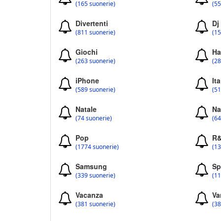
(165 suonerie)
(55
Divertenti
Dj
(811 suonerie)
(15
Giochi
Ha
(263 suonerie)
(28
iPhone
Ita
(589 suonerie)
(51
Natale
Na
(74 suonerie)
(64
Pop
R
(1774 suonerie)
(13
Samsung
Sp
(339 suonerie)
(11
Vacanza
Va
(381 suonerie)
(38