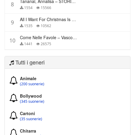
Tananai, Annalisa – STORIE BREVI
8
1554
15566
All I Want For Christmas Is You – Mariah Carey
9
1535
10562
Come Nelle Favole – Vasco Rossi
10
1441
26575
Tutti i generi
Animale
(200 suonerie)
Bollywood
(345 suonerie)
Cartoni
(35 suonerie)
Chitarra