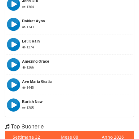
John 316
1364
Rakkat Ayna
1343
Let It Rain
1274
Amezing Grace
1366
Ave Maria Gratia
1445
Barish New
1205
Top Suonerie
Settimana 32
Mese 08
Anno 2026