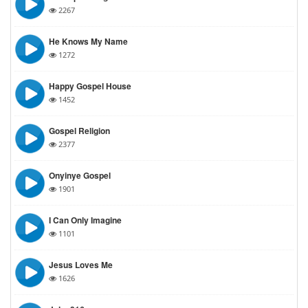
2267
He Knows My Name
1272
Happy Gospel House
1452
Gospel Religion
2377
Onyinye Gospel
1901
I Can Only Imagine
1101
Jesus Loves Me
1626