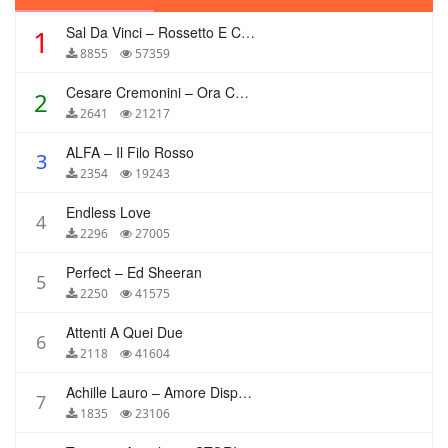
Sal Da Vinci – Rossetto E Caffè
1
8855
57359
Cesare Cremonini – Ora Che Non Ho Più Te
2
2641
21217
ALFA – Il Filo Rosso
3
2354
19243
Endless Love
4
2296
27005
Perfect – Ed Sheeran
5
2250
41575
Attenti A Quei Due
6
2118
41604
Achille Lauro – Amore Disperato
7
1835
23106