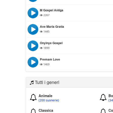
M Gospel Antiga
2267
Ave Maria Gratia
1445
Onyinye Gospel
1899
Premam Love
1469
Tutti i generi
Animale
Bo
(200 suonerie)
(34
Classica
Co