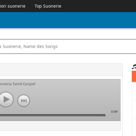
iori suonerie
Top Suonerie
uoneria Tamil Gospel
0:09