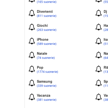
(165 suonerie)
(55
Divertenti
Dj
(811 suonerie)
(15
Giochi
Ha
(263 suonerie)
(28
iPhone
Ita
(589 suonerie)
(51
Natale
Na
(74 suonerie)
(64
Pop
R
(1774 suonerie)
(13
Samsung
Sp
(339 suonerie)
(11
Vacanza
Va
(381 suonerie)
(38