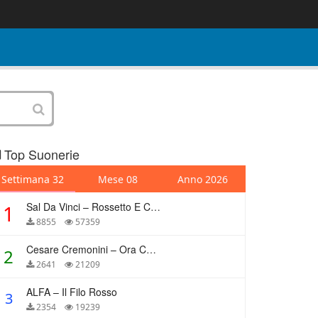
Top Suonerie
Settimana 32
Mese 08
Anno 2026
Sal Da Vinci – Rossetto E Caffè
1
8855
57359
Cesare Cremonini – Ora Che Non Ho Più Te
2
2641
21209
ALFA – Il Filo Rosso
3
2354
19239