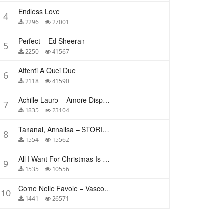
Endless Love
4
2296
27001
Perfect – Ed Sheeran
5
2250
41567
Attenti A Quei Due
6
2118
41590
Achille Lauro – Amore Disperato
7
1835
23104
Tananai, Annalisa – STORIE BREVI
8
1554
15562
All I Want For Christmas Is You – Mariah Carey
9
1535
10556
Come Nelle Favole – Vasco Rossi
10
1441
26571