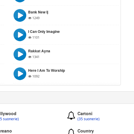
Bank New Ij
1249
I Can Only Imagine
1101
Rakkat Ayna
1341
Here I Am To Worship
1092
llywood
Cartoni
5 suonerie)
(35 suonerie)
reano
Country