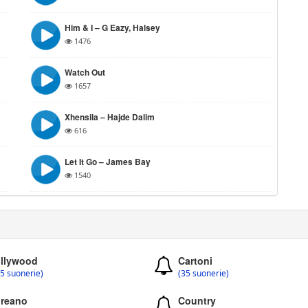
Him & I – G Eazy, Halsey
1476
Watch Out
1657
Xhensila – Hajde Dalim
616
Let It Go – James Bay
1540
llywood
Cartoni
5 suonerie)
(35 suonerie)
reano
Country