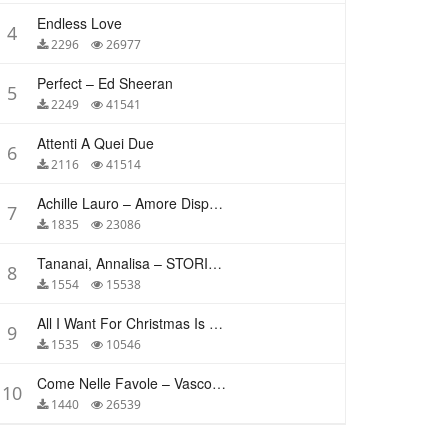
Endless Love
4
2296
26977
Perfect – Ed Sheeran
5
2249
41541
Attenti A Quei Due
6
2116
41514
Achille Lauro – Amore Disperato
7
1835
23086
Tananai, Annalisa – STORIE BREVI
8
1554
15538
All I Want For Christmas Is You – Mariah Carey
9
1535
10546
Come Nelle Favole – Vasco Rossi
10
1440
26539