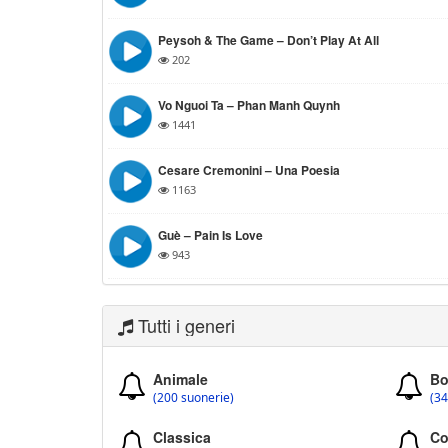
Peysoh & The Game – Don’t Play At All
202
Vo Nguoi Ta – Phan Manh Quynh
1441
Cesare Cremonini – Una Poesia
1163
Guè – Pain Is Love
943
Tutti i generi
Animale
Bo
(200 suonerie)
(34
Classica
Co