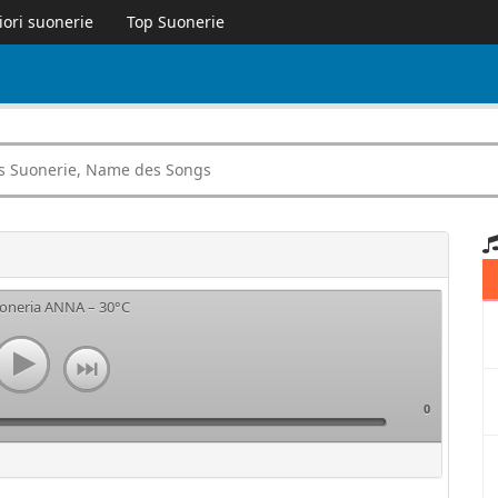
iori suonerie
Top Suonerie
uoneria ANNA – 30°C
0