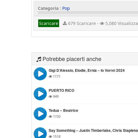
Categoria :
Pop
Scaricare
679 Scaricare -
5,080 Visualizza
Potrebbe piacerti anche
Gigi D’Alessio, Elodie, Ernia – Io Vorrei 2024
1171
PUERTO RICO
949
Tedua – Beatrice
1720
Say Something – Justin Timberlake, Chris Stapleto
1518