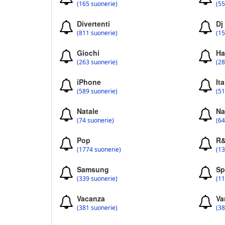
(165 suonerie)
(55
Divertenti
Dj
(811 suonerie)
(15
Giochi
Ha
(263 suonerie)
(28
iPhone
Ita
(589 suonerie)
(51
Natale
Na
(74 suonerie)
(64
Pop
R
(1774 suonerie)
(13
Samsung
Sp
(339 suonerie)
(11
Vacanza
Va
(381 suonerie)
(38