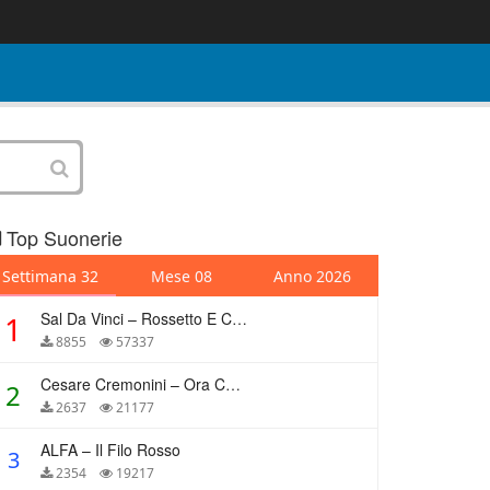
Top Suonerie
Settimana 32
Mese 08
Anno 2026
Sal Da Vinci – Rossetto E Caffè
1
8855
57337
Cesare Cremonini – Ora Che Non Ho Più Te
2
2637
21177
ALFA – Il Filo Rosso
3
2354
19217