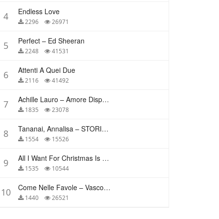
Endless Love
4
2296
26971
Perfect – Ed Sheeran
5
2248
41531
Attenti A Quei Due
6
2116
41492
Achille Lauro – Amore Disperato
7
1835
23078
Tananai, Annalisa – STORIE BREVI
8
1554
15526
All I Want For Christmas Is You – Mariah Carey
9
1535
10544
Come Nelle Favole – Vasco Rossi
10
1440
26521