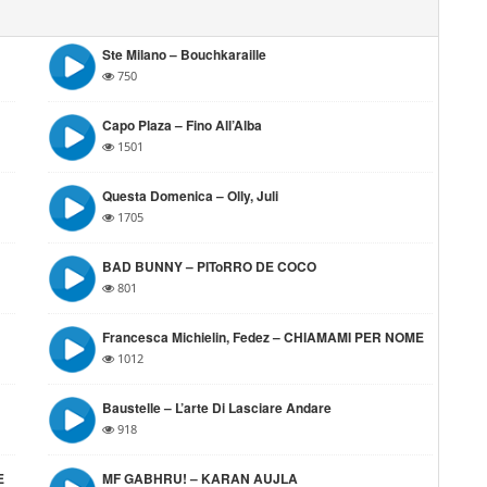
Ste Milano – Bouchkaraille
750
Capo Plaza – Fino All’Alba
1501
Questa Domenica – Olly, Juli
1705
BAD BUNNY – PIToRRO DE COCO
801
Francesca Michielin, Fedez – CHIAMAMI PER NOME
1012
Baustelle – L’arte Di Lasciare Andare
918
E
MF GABHRU! – KARAN AUJLA