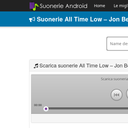
Home
Le migl
Suonerie All Time Low – Jon Bel
Scarica suonerie All Time Low – Jon Be
Scarica suoneria
00:00