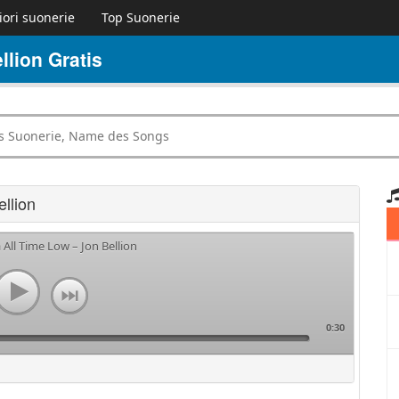
iori suonerie
Top Suonerie
lion Gratis
llion
 All Time Low – Jon Bellion
0:30