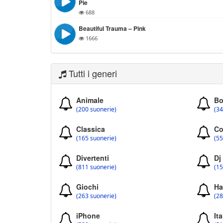
Pie
688
Beautiful Trauma – Pink
1666
Tutti i generi
Animale
Bo
(200 suonerie)
(34
Classica
Co
(165 suonerie)
(55
Divertenti
Dj
(811 suonerie)
(15
Giochi
Ha
(263 suonerie)
(28
iPhone
Ita