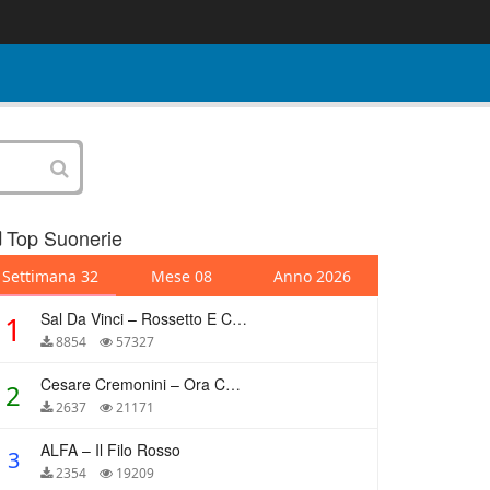
Top Suonerie
Settimana 32
Mese 08
Anno 2026
Sal Da Vinci – Rossetto E Caffè
1
8854
57327
Cesare Cremonini – Ora Che Non Ho Più Te
2
2637
21171
ALFA – Il Filo Rosso
3
2354
19209