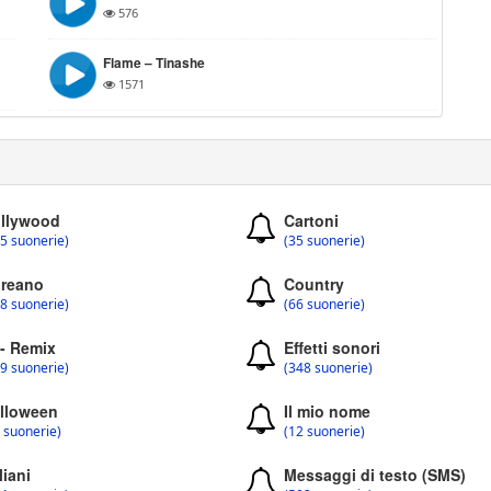
576
Flame – Tinashe
1571
llywood
Cartoni
5 suonerie)
(35 suonerie)
reano
Country
8 suonerie)
(66 suonerie)
 - Remix
Effetti sonori
9 suonerie)
(348 suonerie)
lloween
Il mio nome
 suonerie)
(12 suonerie)
liani
Messaggi di testo (SMS)