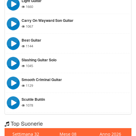
Light Guitar
1660
Carry On Wayward Son Guitar
1067
Best Guitar
1144
Slashing Guitar Solo
1045
Smooth Criminal Guitar
1129
Scuttle Buttin
1078
Top Suonerie
Settimana 32
Mese 08
Anno 2026