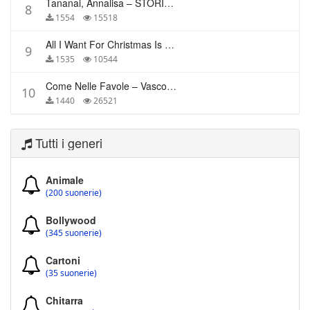
Tananai, Annalisa – STORIE BREVI
8
1554
15518
All I Want For Christmas Is You – Mariah Carey
9
1535
10544
Come Nelle Favole – Vasco Rossi
10
1440
26521
Tutti i generi
Animale
(200 suonerie)
Bollywood
(345 suonerie)
Cartoni
(35 suonerie)
Chitarra