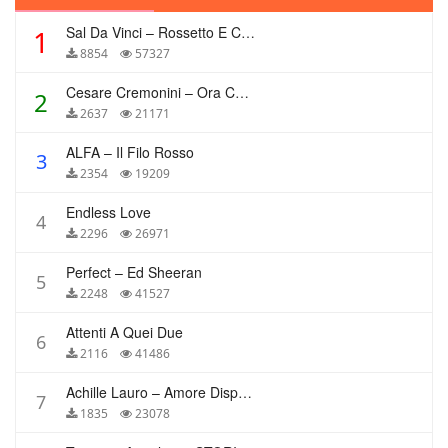
Sal Da Vinci – Rossetto E Caffè
1
8854
57327
Cesare Cremonini – Ora Che Non Ho Più Te
2
2637
21171
ALFA – Il Filo Rosso
3
2354
19209
Endless Love
4
2296
26971
Perfect – Ed Sheeran
5
2248
41527
Attenti A Quei Due
6
2116
41486
Achille Lauro – Amore Disperato
7
1835
23078