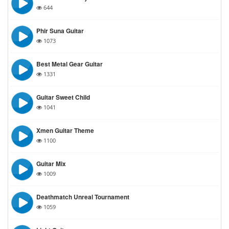
644
Phir Suna Guitar
1073
Best Metal Gear Guitar
1331
Guitar Sweet Child
1041
Xmen Guitar Theme
1100
Guitar Mix
1009
Deathmatch Unreal Tournament
1059