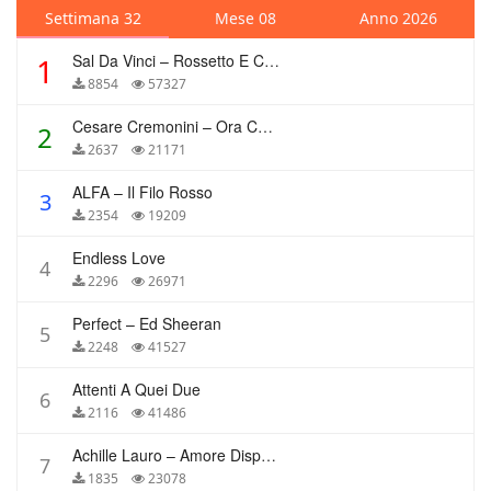
Settimana 32
Mese 08
Anno 2026
Sal Da Vinci – Rossetto E Caffè
1
8854
57327
Cesare Cremonini – Ora Che Non Ho Più Te
2
2637
21171
ALFA – Il Filo Rosso
3
2354
19209
Endless Love
4
2296
26971
Perfect – Ed Sheeran
5
2248
41527
Attenti A Quei Due
6
2116
41486
Achille Lauro – Amore Disperato
7
1835
23078