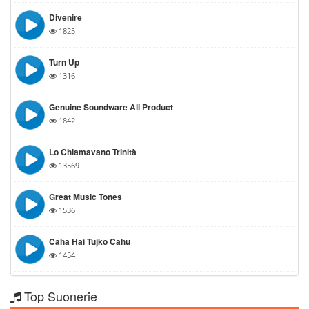
Divenire
1825
Turn Up
1316
Genuine Soundware All Product
1842
Lo Chiamavano Trinità
13569
Great Music Tones
1536
Caha Hai Tujko Cahu
1454
Top Suonerie