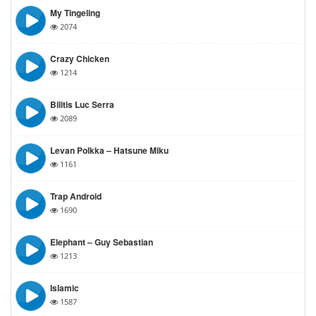
My Tingeling
2074
Crazy Chicken
1214
Bilitis Luc Serra
2089
Levan Polkka – Hatsune Miku
1161
Trap Android
1690
Elephant – Guy Sebastian
1213
Islamic
1587