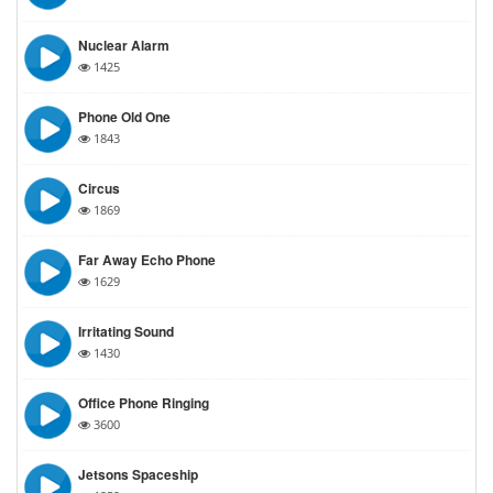
Nuclear Alarm
1425
Phone Old One
1843
Circus
1869
Far Away Echo Phone
1629
Irritating Sound
1430
Office Phone Ringing
3600
Jetsons Spaceship