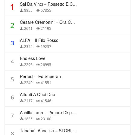
Sal Da Vinci – Rossetto E Caffè
1
8855
57355
Cesare Cremonini – Ora Che Non Ho Più Te
2
2641
21195
ALFA – Il Filo Rosso
3
2354
19237
Endless Love
4
2296
26995
Perfect – Ed Sheeran
5
2249
41551
Attenti A Quei Due
6
2117
41546
Achille Lauro – Amore Disperato
7
1835
23100
Tananai, Annalisa – STORIE BREVI
8