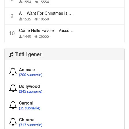
1554
15554
All I Want For Christmas Is You – Mariah Carey
9
1535
10550
Come Nelle Favole – Vasco Rossi
10
1440
26555
Tutti i generi
Animale
(200 suonerie)
Bollywood
(345 suonerie)
Cartoni
(35 suonerie)
Chitarra
(313 suonerie)