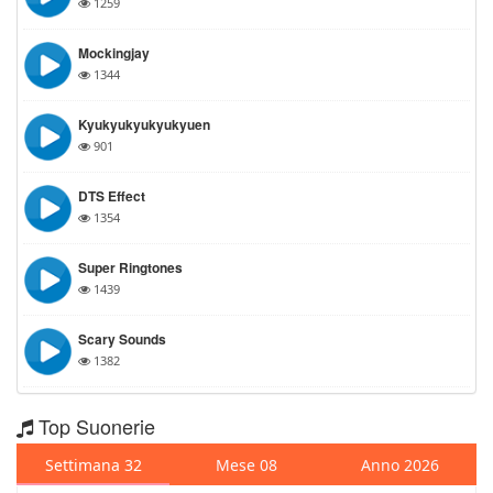
1259
Mockingjay
1344
Kyukyukyukyukyuen
901
DTS Effect
1354
Super Ringtones
1439
Scary Sounds
1382
Top Suonerie
Settimana 32
Mese 08
Anno 2026