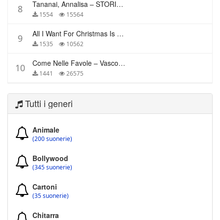
Tananai, Annalisa – STORIE BREVI
8
1554
15564
All I Want For Christmas Is You – Mariah Carey
9
1535
10562
Come Nelle Favole – Vasco Rossi
10
1441
26575
Tutti i generi
Animale
(200 suonerie)
Bollywood
(345 suonerie)
Cartoni
(35 suonerie)
Chitarra