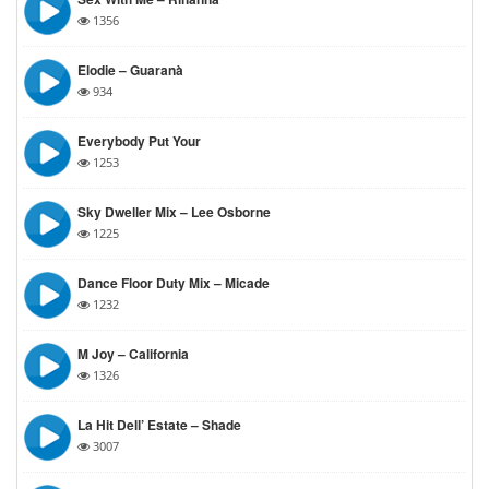
1356
Elodie – Guaranà
934
Everybody Put Your
1253
Sky Dweller Mix – Lee Osborne
1225
Dance Floor Duty Mix – Micade
1232
M Joy – California
1326
La Hit Dell’ Estate – Shade
3007