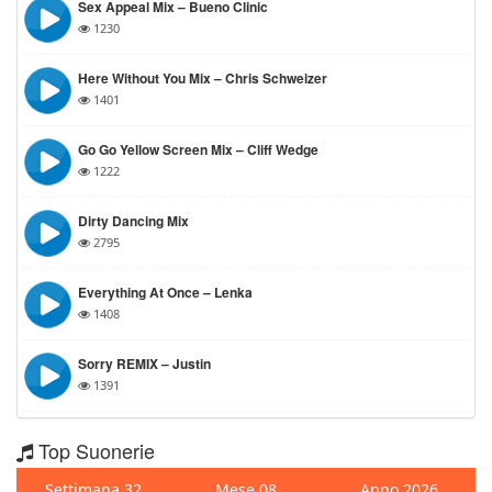
Sex Appeal Mix – Bueno Clinic
1230
Here Without You Mix – Chris Schweizer
1401
Go Go Yellow Screen Mix – Cliff Wedge
1222
Dirty Dancing Mix
2795
Everything At Once – Lenka
1408
Sorry REMIX – Justin
1391
Top Suonerie
Settimana 32
Mese 08
Anno 2026