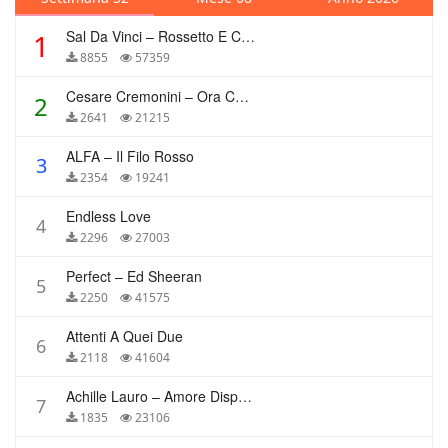
Sal Da Vinci – Rossetto E Caffè
1
8855
57359
Cesare Cremonini – Ora Che Non Ho Più Te
2
2641
21215
ALFA – Il Filo Rosso
3
2354
19241
Endless Love
4
2296
27003
Perfect – Ed Sheeran
5
2250
41575
Attenti A Quei Due
6
2118
41604
Achille Lauro – Amore Disperato
7
1835
23106