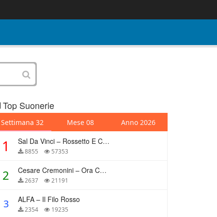
Top Suonerie
Settimana 32
Mese 08
Anno 2026
Sal Da Vinci – Rossetto E Caffè
1
8855
57353
Cesare Cremonini – Ora Che Non Ho Più Te
2
2637
21191
ALFA – Il Filo Rosso
3
2354
19235