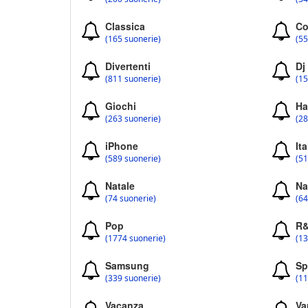
Classica
Co
(165 suonerie)
(55
Divertenti
Dj
(811 suonerie)
(15
Giochi
Ha
(263 suonerie)
(28
iPhone
Ita
(589 suonerie)
(51
Natale
Na
(74 suonerie)
(64
Pop
R
(1774 suonerie)
(13
Samsung
Sp
(339 suonerie)
(11
Vacanza
Va