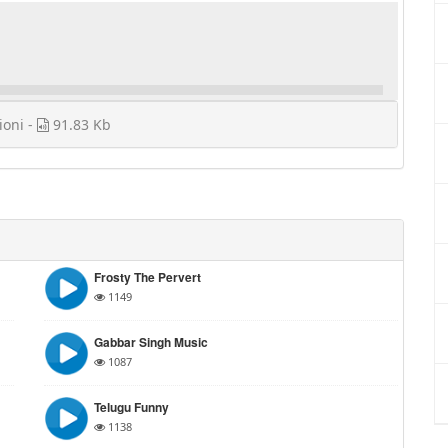
ioni -
91.83 Kb
Frosty The Pervert
1149
Gabbar Singh Music
1087
Telugu Funny
1138