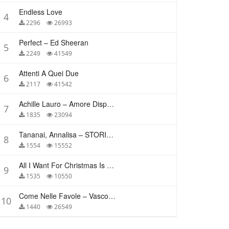
Endless Love
4
2296
26993
Perfect – Ed Sheeran
5
2249
41549
Attenti A Quei Due
6
2117
41542
Achille Lauro – Amore Disperato
7
1835
23094
Tananai, Annalisa – STORIE BREVI
8
1554
15552
All I Want For Christmas Is You – Mariah Carey
9
1535
10550
Come Nelle Favole – Vasco Rossi
10
1440
26549