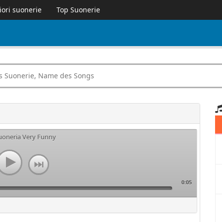
iori suonerie
Top Suonerie
suoneria Very Funny
0:05