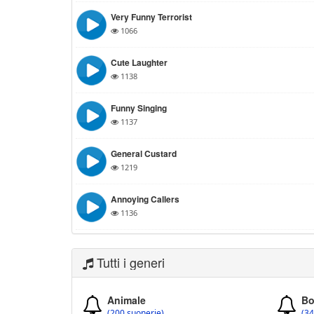
Very Funny Terrorist
1066
Cute Laughter
1138
Funny Singing
1137
General Custard
1219
Annoying Callers
1136
Tutti i generi
Animale
Bo
(200 suonerie)
(34