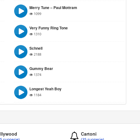
Merry Tune – Paul Mottram
1099
Very Funny Ring Tone
1310
Schnell
2188
Gummy Bear
1374
Longest Yeah Boy
1184
llywood
Cartoni
5 suonerie)
(35 suonerie)