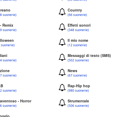
reano
Country
8 suonerie)
(66 suonerie)
 - Remix
Effetti sonori
9 suonerie)
(348 suonerie)
lloween
Il mio nome
 suonerie)
(12 suonerie)
liani
Messaggi di testo (SMS)
4 suonerie)
(502 suonerie)
zione
News
7 suonerie)
(67 suonerie)
&B
Rap-Hip hop
2 suonerie)
(980 suonerie)
aventoso - Horror
Strumentale
6 suonerie)
(506 suonerie)
ngelo