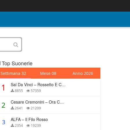
Top Suonerie
Settimana 32
Mese 08
Anno 2026
Sal Da Vinci – Rossetto E Caffè
1
8855
57359
Cesare Cremonini – Ora Che Non Ho Più Te
2
2641
21209
ALFA – Il Filo Rosso
3
2354
19239