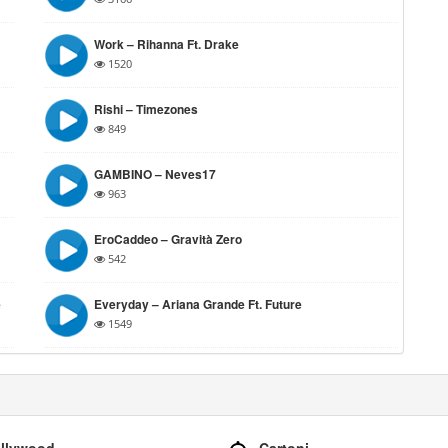
Work – Rihanna Ft. Drake
1520
Rishi – Timezones
849
GAMBINO – Neves17
963
EroCaddeo – Gravità Zero
542
e
Everyday – Ariana Grande Ft. Future
1549