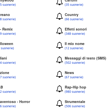
llywood
Cartoni
5 suonerie)
(35 suonerie)
reano
Country
8 suonerie)
(66 suonerie)
 - Remix
Effetti sonori
9 suonerie)
(348 suonerie)
lloween
Il mio nome
 suonerie)
(12 suonerie)
liani
Messaggi di testo (SMS)
4 suonerie)
(502 suonerie)
zione
News
7 suonerie)
(67 suonerie)
&B
Rap-Hip hop
2 suonerie)
(980 suonerie)
aventoso - Horror
Strumentale
6 suonerie)
(506 suonerie)