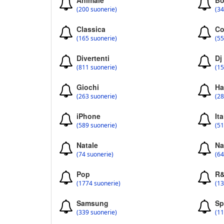
Animale
Bo
(200 suonerie)
(34
Classica
Co
(165 suonerie)
(55
Divertenti
Dj
(811 suonerie)
(15
Giochi
Ha
(263 suonerie)
(28
iPhone
Ita
(589 suonerie)
(51
Natale
Na
(74 suonerie)
(64
Pop
R
(1774 suonerie)
(13
Samsung
Sp
(339 suonerie)
(11