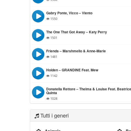
Gabry Ponte, Vicco – Viento
1550
The One That Got Away – Katy Perry
1501
Friends – Marshmello & Anne-Marie
1481
Holden – GRANDINE Feat. Mew
1142
Donatella Rettore – Thelma & Louise Feat. Beatric
Quinta
1028
Tutti i generi