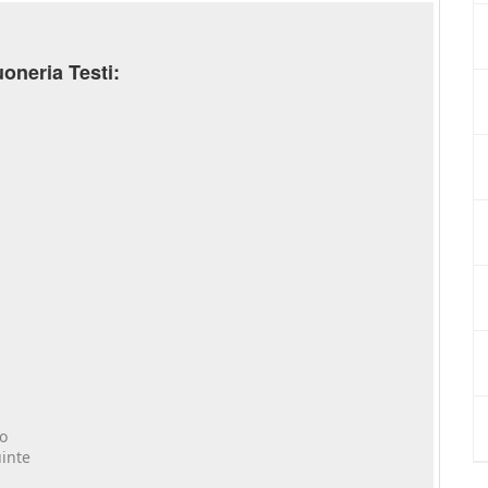
oneria Testi:
lo
uinte