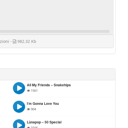
zioni -
982.32 Kb
All My Friends – Snakehips
1561
I’m Gonna Love You
904
Lùnapop – 50 Special
3166