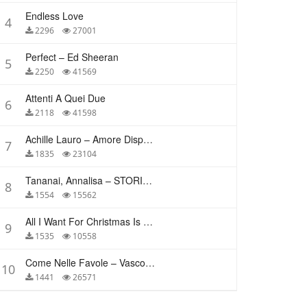
Endless Love
4
2296
27001
Perfect – Ed Sheeran
5
2250
41569
Attenti A Quei Due
6
2118
41598
Achille Lauro – Amore Disperato
7
1835
23104
Tananai, Annalisa – STORIE BREVI
8
1554
15562
All I Want For Christmas Is You – Mariah Carey
9
1535
10558
Come Nelle Favole – Vasco Rossi
10
1441
26571