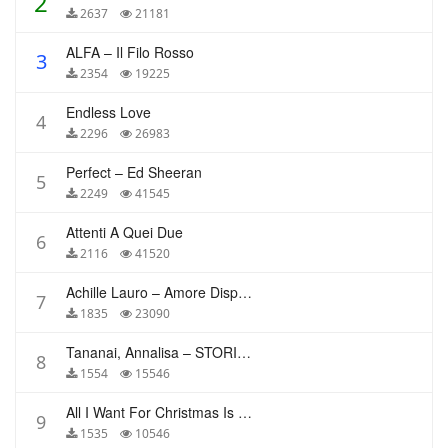
2
2637
21181
ALFA – Il Filo Rosso
3
2354
19225
Endless Love
4
2296
26983
Perfect – Ed Sheeran
5
2249
41545
Attenti A Quei Due
6
2116
41520
Achille Lauro – Amore Disperato
7
1835
23090
Tananai, Annalisa – STORIE BREVI
8
1554
15546
All I Want For Christmas Is You – Mariah Carey
9
1535
10546