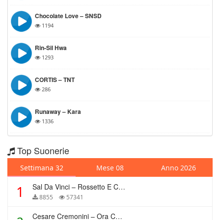
Chocolate Love – SNSD
1194
Rin-Sil Hwa
1293
CORTIS – TNT
286
Runaway – Kara
1336
Top Suonerie
Settimana 32
Mese 08
Anno 2026
Sal Da Vinci – Rossetto E Caffè
1
8855
57341
Cesare Cremonini – Ora Che Non Ho Più Te