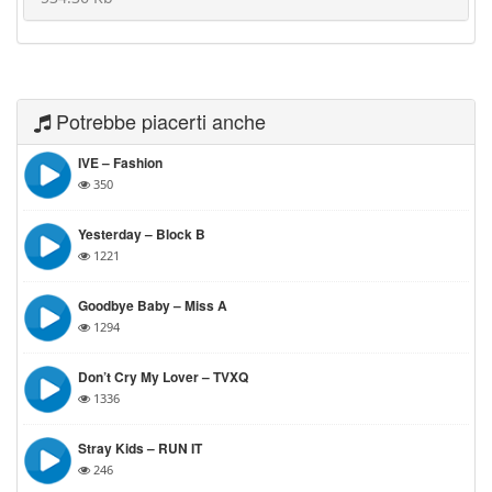
Potrebbe piacerti anche
IVE – Fashion
350
Yesterday – Block B
1221
Goodbye Baby – Miss A
1294
Don’t Cry My Lover – TVXQ
1336
Stray Kids – RUN IT
246