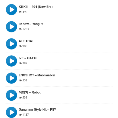
KiiiKiii – 404 (New Era)
490
I Know – YangPa
1233
ATE THAT
980
IVE – GAEUL
382
LNGSHOT – Moonwalkin
538
이영지 – Robot
538
Gangnam Style Hit – PSY
1137