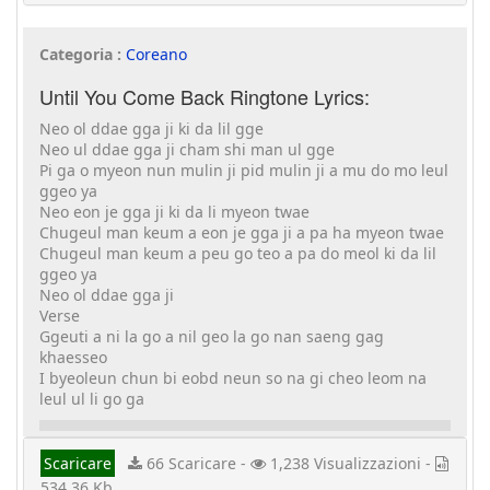
Categoria :
Coreano
Until You Come Back Ringtone Lyrics:
Neo ol ddae gga ji ki da lil gge
Neo ul ddae gga ji cham shi man ul gge
Pi ga o myeon nun mulin ji pid mulin ji a mu do mo leul
ggeo ya
Neo eon je gga ji ki da li myeon twae
Chugeul man keum a eon je gga ji a pa ha myeon twae
Chugeul man keum a peu go teo a pa do meol ki da lil
ggeo ya
Neo ol ddae gga ji
Verse
Ggeuti a ni la go a nil geo la go nan saeng gag
khaesseo
I byeoleun chun bi eobd neun so na gi cheo leom na
leul ul li go ga
Scaricare
66 Scaricare -
1,238 Visualizzazioni -
534.36 Kb