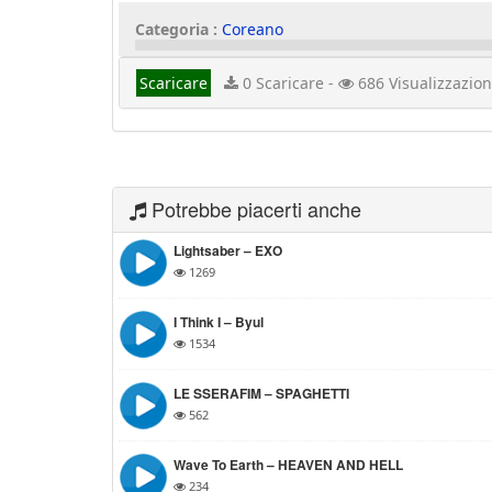
Categoria :
Coreano
Scaricare
0 Scaricare -
686 Visualizzazion
Potrebbe piacerti anche
Lightsaber – EXO
1269
I Think I – Byul
1534
LE SSERAFIM – SPAGHETTI
562
Wave To Earth – HEAVEN AND HELL
234