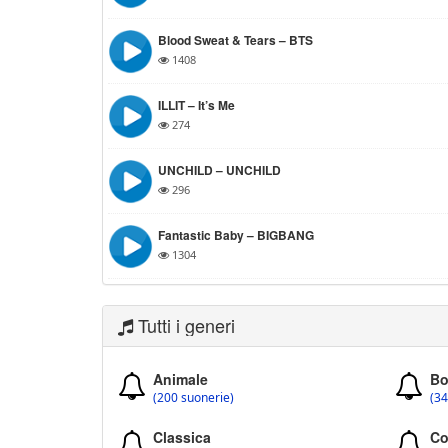
Blood Sweat & Tears – BTS
1408
ILLIT – It’s Me
274
UNCHILD – UNCHILD
296
Fantastic Baby – BIGBANG
1304
Tutti i generi
Animale
Bo
(200 suonerie)
(34
Classica
Co