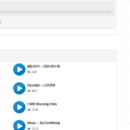
i
MEOVV – DDI RO RI
248
Hyunjin – LOVER
484
I Will Worship Him
1336
Nhoc – Se7enWindy
1212