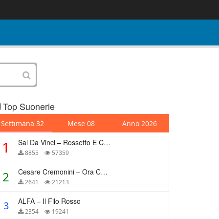
Top Suonerie
Settimana 32
Mese 08
Anno 2026
Sal Da Vinci – Rossetto E Caffè
1
8855
57359
Cesare Cremonini – Ora Che Non Ho Più Te
2
2641
21213
ALFA – Il Filo Rosso
3
2354
19241