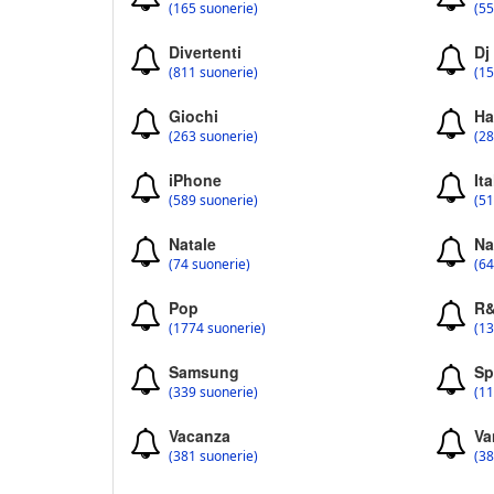
(165 suonerie)
(55
Divertenti
Dj
(811 suonerie)
(15
Giochi
Ha
(263 suonerie)
(28
iPhone
Ita
(589 suonerie)
(51
Natale
Na
(74 suonerie)
(64
Pop
R
(1774 suonerie)
(13
Samsung
Sp
(339 suonerie)
(11
Vacanza
Va
(381 suonerie)
(38