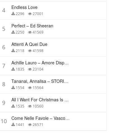
Endless Love
4
2296
27001
Perfect – Ed Sheeran
5
2250
41569
Attenti A Quei Due
6
2118
41598
Achille Lauro – Amore Disperato
7
1835
23104
Tananai, Annalisa – STORIE BREVI
8
1554
15564
All I Want For Christmas Is You – Mariah Carey
9
1535
10560
Come Nelle Favole – Vasco Rossi
10
1441
26571