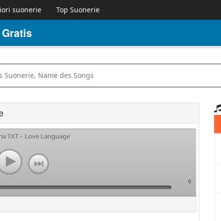
iori suonerie
Top Suonerie
Gratis
e
ria TXT – Love Language
0