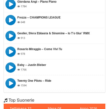
Giordana Angi – Piano Piano
1784
Frezza – CHAMPIONS LEAGUE
648
Geolier, Sfera Ebbasta & Sinomine – Io T’o Giur’ RMX
913
Rosario Miraggio – Come Vivi Tu
978
Baby – Justin Bieber
1766
Twenty One Pilots – Ride
1594
Top Suonerie
Settimana 32
Mese 08
Anno 2026