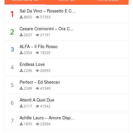
Sal Da Vinci – Rossetto E Caffè
1
8855
57353
Cesare Cremonini – Ora Che Non Ho Più Te
2
2637
21191
ALFA – Il Filo Rosso
3
2354
19235
Endless Love
4
2296
26993
Perfect – Ed Sheeran
5
2249
41549
Attenti A Quei Due
6
2117
41542
Achille Lauro – Amore Disperato
7
1835
23094