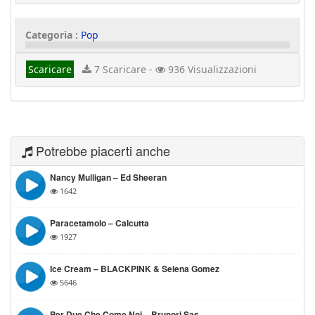
Categoria :
Pop
Scaricare
7 Scaricare -
936 Visualizzazioni
Potrebbe piacerti anche
Nancy Mulligan – Ed Sheeran
1642
Paracetamolo – Calcutta
1927
Ice Cream – BLACKPINK & Selena Gomez
5646
Per Due Che Come Noi – Brunori Sas