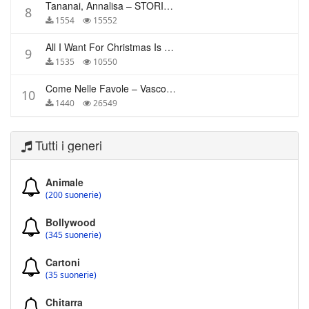
Tananai, Annalisa – STORIE BREVI
8
1554
15552
All I Want For Christmas Is You – Mariah Carey
9
1535
10550
Come Nelle Favole – Vasco Rossi
10
1440
26549
Tutti i generi
Animale
(200 suonerie)
Bollywood
(345 suonerie)
Cartoni
(35 suonerie)
Chitarra