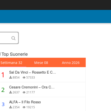
Top Suonerie
Settimana 32
Mese 08
Anno 2026
Sal Da Vinci – Rossetto E Caffè
1
8854
57333
Cesare Cremonini – Ora Che Non Ho Più Te
2
2637
21177
ALFA – Il Filo Rosso
3
2354
19215