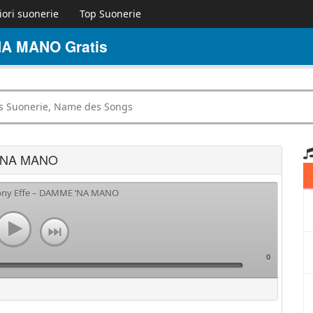
iori suonerie
Top Suonerie
NA MANO Gratis
 ‘NA MANO
Tony Effe – DAMME ‘NA MANO
0