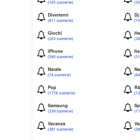
(165 suonerie)
(55
Divertenti
Dj
(811 suonerie)
(15
Giochi
Ha
(263 suonerie)
(28
iPhone
Ita
(589 suonerie)
(51
Natale
Na
(74 suonerie)
(64
Pop
R
(1774 suonerie)
(13
Samsung
Sp
(339 suonerie)
(11
Vacanza
Va
(381 suonerie)
(38