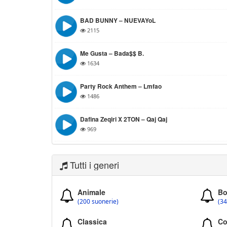
BAD BUNNY – NUEVAYoL
2115
Me Gusta – Bada$$ B.
1634
Party Rock Anthem – Lmfao
1486
Dafina Zeqiri X 2TON – Qaj Qaj
969
Tutti i generi
Animale
Bo
(200 suonerie)
(34
Classica
Co