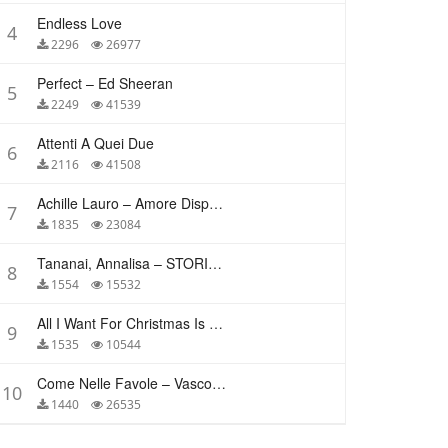
Endless Love
4
2296
26977
Perfect – Ed Sheeran
5
2249
41539
Attenti A Quei Due
6
2116
41508
Achille Lauro – Amore Disperato
7
1835
23084
Tananai, Annalisa – STORIE BREVI
8
1554
15532
All I Want For Christmas Is You – Mariah Carey
9
1535
10544
Come Nelle Favole – Vasco Rossi
10
1440
26535