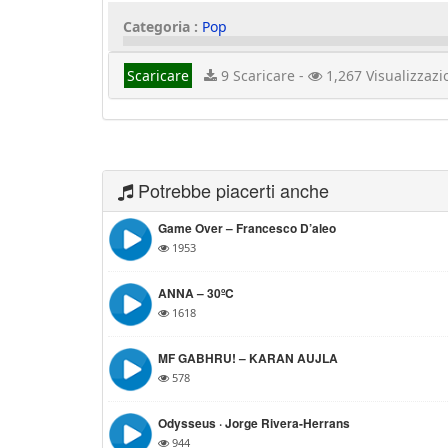
Categoria :
Pop
Scaricare
9 Scaricare -
1,267 Visualizzazi
Potrebbe piacerti anche
Game Over – Francesco D’aleo
1953
ANNA – 30ºC
1618
MF GABHRU! – KARAN AUJLA
578
Odysseus · Jorge Rivera-Herrans
944