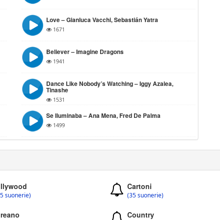
Love – Gianluca Vacchi, Sebastián Yatra
1671
Believer – Imagine Dragons
1941
Dance Like Nobody’s Watching – Iggy Azalea,
Tinashe
1531
Se Iluminaba – Ana Mena, Fred De Palma
1499
llywood
Cartoni
5 suonerie)
(35 suonerie)
reano
Country