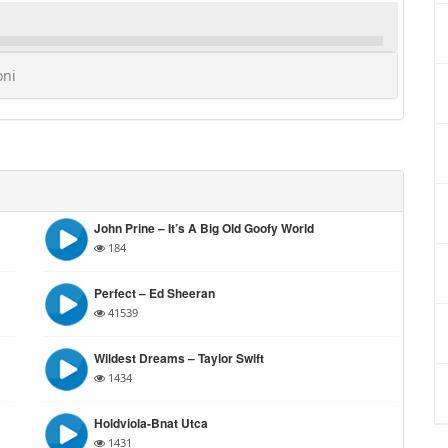
oni
John Prine – It’s A Big Old Goofy World
184
Perfect – Ed Sheeran
41539
Wildest Dreams – Taylor Swift
1434
Holdviola-Bnat Utca
1431