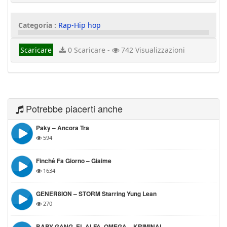
Categoria :
Rap-Hip hop
Scaricare
0 Scaricare -
742 Visualizzazioni
Potrebbe piacerti anche
Paky – Ancora Tra
594
Finché Fa Giorno – Giaime
1634
GENER8ION – STORM Starring Yung Lean
270
BABY GANG, EL ALFA, OMEGA – KRIMINAL