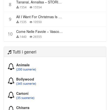
Tananai, Annalisa – STORIE BREVI
8
1554
15554
All I Want For Christmas Is You – Mariah Carey
9
1535
10550
Come Nelle Favole – Vasco Rossi
10
1440
26555
Tutti i generi
Animale
(200 suonerie)
Bollywood
(345 suonerie)
Cartoni
(35 suonerie)
Chitarra