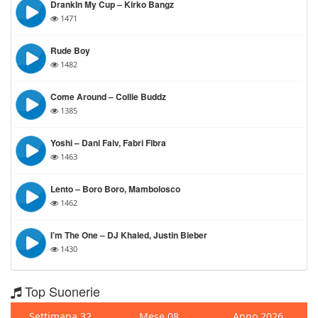
DrankIn My Cup – Kirko Bangz
1471
Rude Boy
1482
Come Around – Collie Buddz
1385
Yoshi – Dani Faiv, Fabri Fibra
1463
Lento – Boro Boro, Mambolosco
1462
I’m The One – DJ Khaled, Justin Bieber
1430
Top Suonerie
Settimana 32
Mese 08
Anno 2026