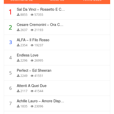
Sal Da Vinci – Rossetto E Caffè
1
8855
57355
Cesare Cremonini – Ora Che Non Ho Più Te
2
2637
21193
ALFA – Il Filo Rosso
3
2354
19237
Endless Love
4
2296
26995
Perfect – Ed Sheeran
5
2249
41551
Attenti A Quei Due
6
2117
41544
Achille Lauro – Amore Disperato
7
1835
23096