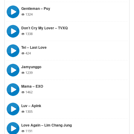
Gentleman – Psy
1324
Don’t Cry My Lover – TVXQ
1338
Tei – Last Love
424
Jamyunggo
1239
Mama – EXO
1462
Luv – Apink
1305
Love Again – Lim Chang Jung
1191