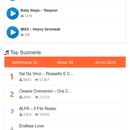
Baby Steps – Taeyeon
1219
MIXX – Heavy Serenade
270
Top Suonerie
Settimana 32
Mese 08
Anno 2026
Sal Da Vinci – Rossetto E Caffè
1
8855
57367
Cesare Cremonini – Ora Che Non Ho Più Te
2
2641
21219
ALFA – Il Filo Rosso
3
2354
19245
Endless Love
4