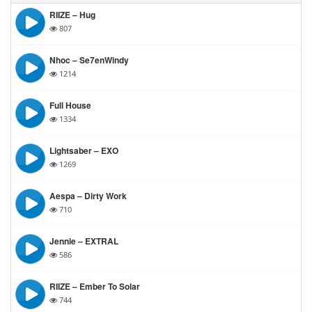
RIIZE – Hug
807
Nhoc – Se7enWindy
1214
Full House
1334
Lightsaber – EXO
1269
Aespa – Dirty Work
710
Jennie – EXTRAL
586
RIIZE – Ember To Solar
744