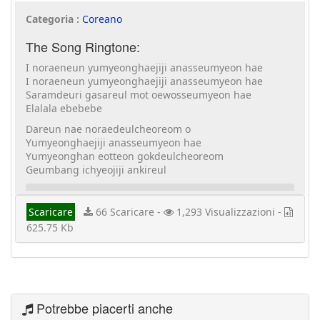
Categoria :
Coreano
The Song Ringtone:
I noraeneun yumyeonghaejiji anasseumyeon hae
I noraeneun yumyeonghaejiji anasseumyeon hae
Saramdeuri gasareul mot oewosseumyeon hae
Elalala ebebebe
Dareun nae noraedeulcheoreom o
Yumyeonghaejiji anasseumyeon hae
Yumyeonghan eotteon gokdeulcheoreom
Geumbang ichyeojiji ankireul
Scaricare
66 Scaricare -
1,293 Visualizzazioni -
625.75 Kb
Potrebbe piacerti anche