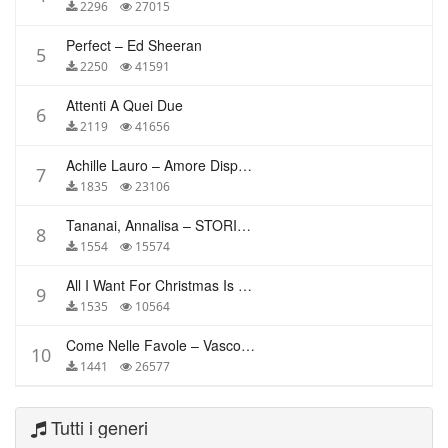
2296
27015
Perfect – Ed Sheeran
5
2250
41591
Attenti A Quei Due
6
2119
41656
Achille Lauro – Amore Disperato
7
1835
23106
Tananai, Annalisa – STORIE BREVI
8
1554
15574
All I Want For Christmas Is You – Mariah Carey
9
1535
10564
Come Nelle Favole – Vasco Rossi
10
1441
26577
Tutti i generi