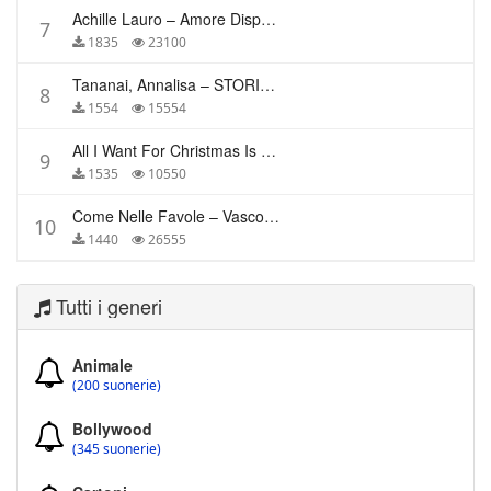
Achille Lauro – Amore Disperato
7
1835
23100
Tananai, Annalisa – STORIE BREVI
8
1554
15554
All I Want For Christmas Is You – Mariah Carey
9
1535
10550
Come Nelle Favole – Vasco Rossi
10
1440
26555
Tutti i generi
Animale
(200 suonerie)
Bollywood
(345 suonerie)