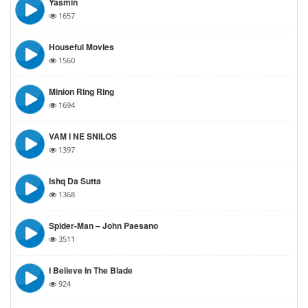
Yasmin
1657
Houseful Movies
1560
Minion Ring Ring
1694
VAM I NE SNILOS
1397
Ishq Da Sutta
1368
Spider-Man – John Paesano
3511
I Believe In The Blade
924