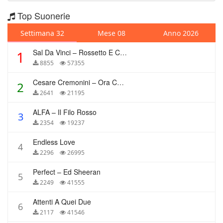
Top Suonerie
Settimana 32
Mese 08
Anno 2026
Sal Da Vinci – Rossetto E Caffè
1
8855
57355
Cesare Cremonini – Ora Che Non Ho Più Te
2
2641
21195
ALFA – Il Filo Rosso
3
2354
19237
Endless Love
4
2296
26995
Perfect – Ed Sheeran
5
2249
41555
Attenti A Quei Due
6
2117
41546