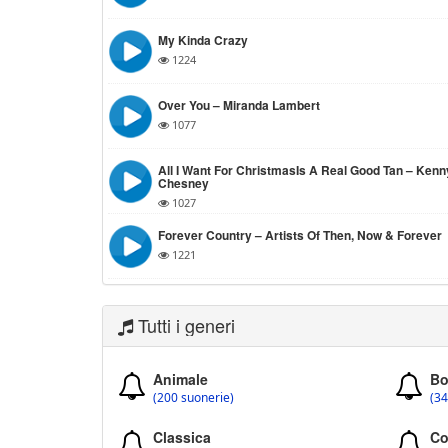
My Kinda Crazy
1224
Over You – Miranda Lambert
1077
All I Want For ChristmasIs A Real Good Tan – Kenn
Chesney
1027
Forever Country – Artists Of Then, Now & Forever
1221
Tutti i generi
Animale
Bo
(200 suonerie)
(34
Classica
Co