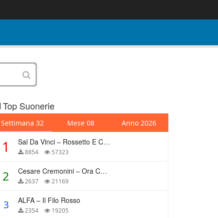
Top Suonerie
Settimana 32
Mese 08
Anno 2026
Sal Da Vinci – Rossetto E Caffè
1
8854
57323
Cesare Cremonini – Ora Che Non Ho Più Te
2
2637
21169
ALFA – Il Filo Rosso
3
2354
19205