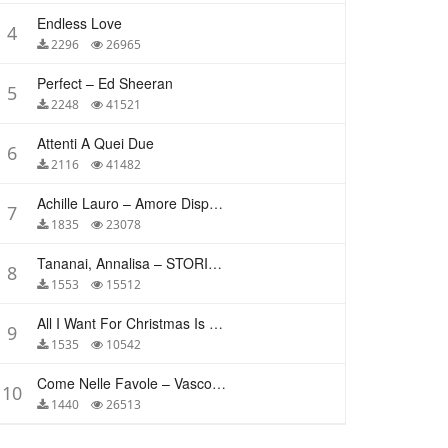
Endless Love
4
2296
26965
Perfect – Ed Sheeran
5
2248
41521
Attenti A Quei Due
6
2116
41482
Achille Lauro – Amore Disperato
7
1835
23078
Tananai, Annalisa – STORIE BREVI
8
1553
15512
All I Want For Christmas Is You – Mariah Carey
9
1535
10542
Come Nelle Favole – Vasco Rossi
10
1440
26513