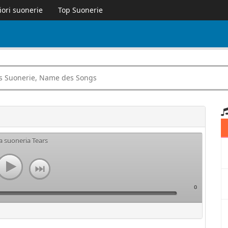
iori suonerie
Top Suonerie
a suoneria Tears
0