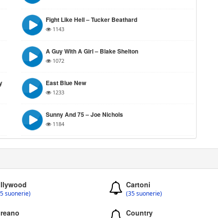
Fight Like Hell – Tucker Beathard
1143
A Guy With A Girl – Blake Shelton
1072
y
East Blue New
1233
Sunny And 75 – Joe Nichols
1184
llywood
Cartoni
5 suonerie)
(35 suonerie)
reano
Country