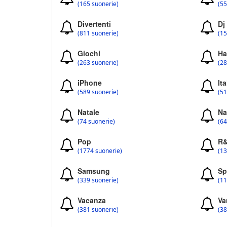
(165 suonerie)
(55
Divertenti
Dj
(811 suonerie)
(15
Giochi
Ha
(263 suonerie)
(28
iPhone
Ita
(589 suonerie)
(51
Natale
Na
(74 suonerie)
(64
Pop
R
(1774 suonerie)
(13
Samsung
Sp
(339 suonerie)
(11
Vacanza
Va
(381 suonerie)
(38