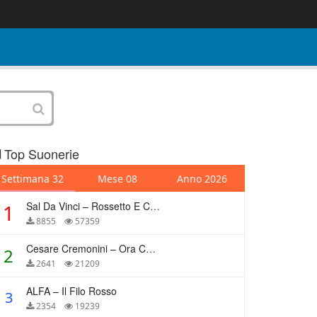
Top Suonerie
Settimana 32
Mese 08
Anno 2026
Sal Da Vinci – Rossetto E Caffè
1
8855
57359
Cesare Cremonini – Ora Che Non Ho Più Te
2
2641
21209
ALFA – Il Filo Rosso
3
2354
19239