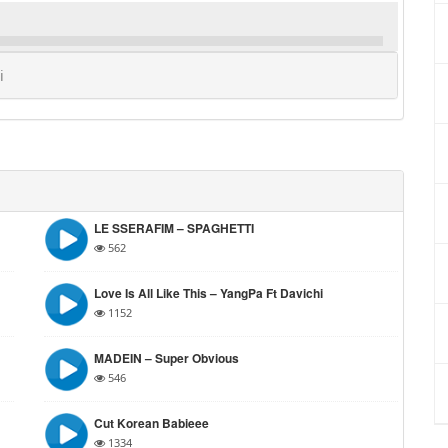
i
LE SSERAFIM – SPAGHETTI
562
Love Is All Like This – YangPa Ft Davichi
1152
MADEIN – Super Obvious
546
Cut Korean Babieee
1334