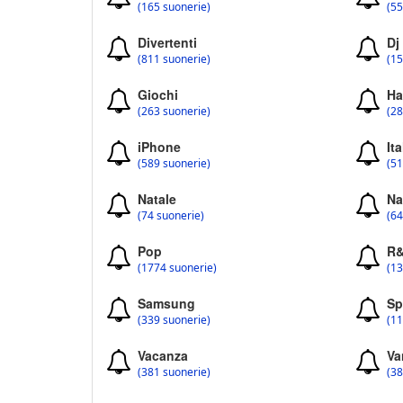
(165 suonerie)
(55
Divertenti
Dj
(811 suonerie)
(15
Giochi
Ha
(263 suonerie)
(28
iPhone
Ita
(589 suonerie)
(51
Natale
Na
(74 suonerie)
(64
Pop
R
(1774 suonerie)
(13
Samsung
Sp
(339 suonerie)
(11
Vacanza
Va
(381 suonerie)
(38