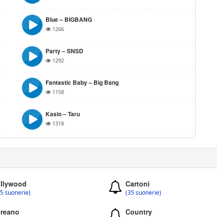
Blue – BIGBANG
1266
Party – SNSD
1292
Fantastic Baby – Big Bang
1158
Kasio – Taru
1318
llywood
Cartoni
5 suonerie)
(35 suonerie)
reano
Country