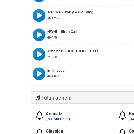
We Like 2 Party – Big Bang
1256
NWHI – Siren Call
478
Timelesz – GOOD TOGETHER
468
Im In Love
1463
Tutti i generi
Animale
Bo
(200 suonerie)
(34
Classica
Co