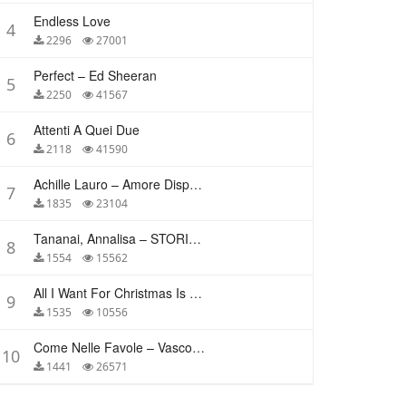
Endless Love
4
2296
27001
Perfect – Ed Sheeran
5
2250
41567
Attenti A Quei Due
6
2118
41590
Achille Lauro – Amore Disperato
7
1835
23104
Tananai, Annalisa – STORIE BREVI
8
1554
15562
All I Want For Christmas Is You – Mariah Carey
9
1535
10556
Come Nelle Favole – Vasco Rossi
10
1441
26571