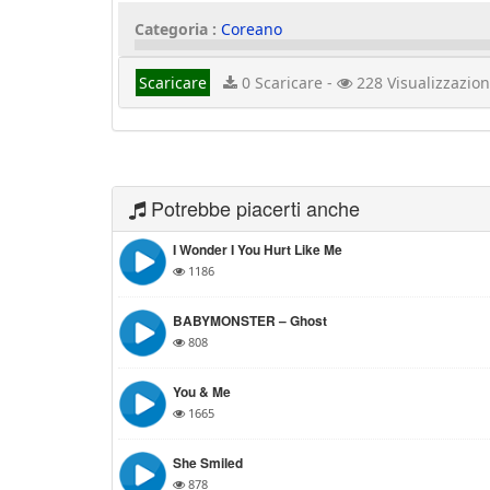
Categoria :
Coreano
Scaricare
0 Scaricare -
228 Visualizzazion
Potrebbe piacerti anche
I Wonder I You Hurt Like Me
1186
BABYMONSTER – Ghost
808
You & Me
1665
She Smiled
878