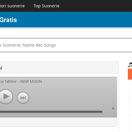
iori suonerie
Top Suonerie
ratis
N
eria Tabber – NEW MOON
0