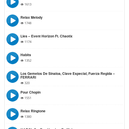
1613
Relax Melody
1748
Lies – Event Horizon Ft. Chaotix
1174
Habits
1352
Los Gemelos De Sinaloa, Clave Especial, Fuerza Regida –
FERRARI
320
Pour Chopin
1551
Relax Ringtone
1380