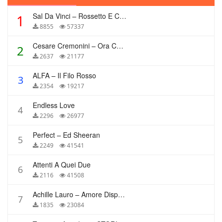
Sal Da Vinci – Rossetto E Caffè
1
8855
57337
Cesare Cremonini – Ora Che Non Ho Più Te
2
2637
21177
ALFA – Il Filo Rosso
3
2354
19217
Endless Love
4
2296
26977
Perfect – Ed Sheeran
5
2249
41541
Attenti A Quei Due
6
2116
41508
Achille Lauro – Amore Disperato
7
1835
23084