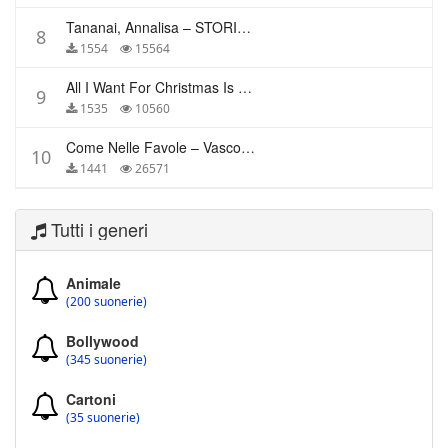
Tananai, Annalisa – STORIE BREVI
8
1554
15564
All I Want For Christmas Is You – Mariah Carey
9
1535
10560
Come Nelle Favole – Vasco Rossi
10
1441
26571
Tutti i generi
Animale
(200 suonerie)
Bollywood
(345 suonerie)
Cartoni
(35 suonerie)