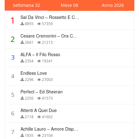
Settimana 32
Mese 08
Anno 2026
Sal Da Vinci – Rossetto E Caffè
1
8855
57359
Cesare Cremonini – Ora Che Non Ho Più Te
2
2641
21213
ALFA – Il Filo Rosso
3
2354
19241
Endless Love
4
2296
27003
Perfect – Ed Sheeran
5
2250
41573
Attenti A Quei Due
6
2118
41602
Achille Lauro – Amore Disperato
7
1835
23104