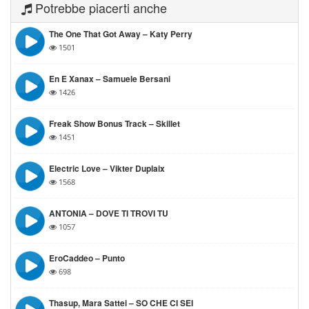
Potrebbe piacerti anche
The One That Got Away – Katy Perry
1501
En E Xanax – Samuele Bersani
1426
Freak Show Bonus Track – Skillet
1451
Electric Love – Vikter Duplaix
1568
ANTONIA – DOVE TI TROVI TU
1057
EroCaddeo – Punto
698
Thasup, Mara Sattei – SO CHE CI SEI