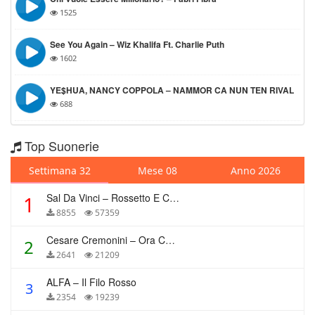
1525
See You Again – Wiz Khalifa Ft. Charlie Puth
1602
YE$HUA, NANCY COPPOLA – NAMMOR CA NUN TEN RIVAL
688
Top Suonerie
Settimana 32
Mese 08
Anno 2026
Sal Da Vinci – Rossetto E Caffè
1
8855
57359
Cesare Cremonini – Ora Che Non Ho Più Te
2
2641
21209
ALFA – Il Filo Rosso
3
2354
19239