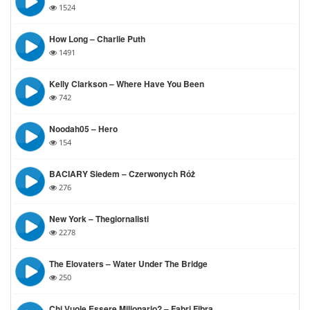
1524
How Long – Charlie Puth
1491
Kelly Clarkson – Where Have You Been
742
Noodah05 – Hero
154
BACIARY Siedem – Czerwonych Róż
276
New York – Thegiornalisti
2278
The Elovaters – Water Under The Bridge
250
Chi Vuole Essere Milionario? – Fabri Fibra