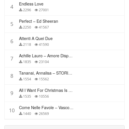
Endless Love
4
2296
27001
Perfect – Ed Sheeran
5
2250
41567
Attenti A Quei Due
6
2118
41590
Achille Lauro – Amore Disperato
7
1835
23104
Tananai, Annalisa – STORIE BREVI
8
1554
15562
All I Want For Christmas Is You – Mariah Carey
9
1535
10556
Come Nelle Favole – Vasco Rossi
10
1440
26569