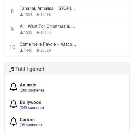
Tananai, Annalisa – STORIE BREVI
8
1554
15538
All I Want For Christmas Is You – Mariah Carey
9
1535
10544
Come Nelle Favole – Vasco Rossi
10
1440
26539
Tutti i generi
Animale
(200 suonerie)
Bollywood
(345 suonerie)
Cartoni
(35 suonerie)