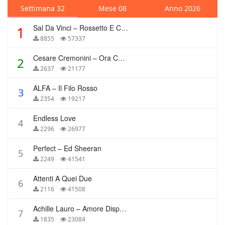
Settimana 32
Mese 08
Anno 2026
Sal Da Vinci – Rossetto E Caffè
1
8855
57337
Cesare Cremonini – Ora Che Non Ho Più Te
2
2637
21177
ALFA – Il Filo Rosso
3
2354
19217
Endless Love
4
2296
26977
Perfect – Ed Sheeran
5
2249
41541
Attenti A Quei Due
6
2116
41508
Achille Lauro – Amore Disperato
7
1835
23084