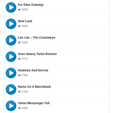
Fur Elise Dubstep
1979
New Loud
1434
Liar Liar – The Castaways
1226
Ares Galaxy Turbo Booster
1712
Sadness And Sorrow
1764
Name On A Matchbook
1193
Yahoo Messenger Full
1256