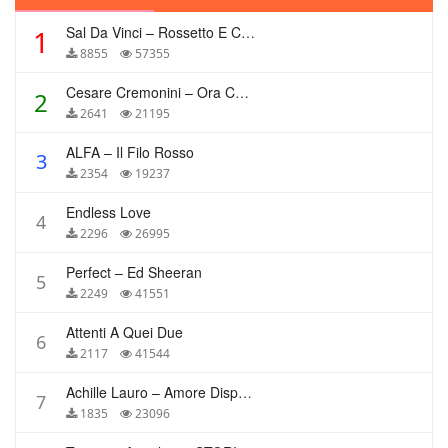
Sal Da Vinci – Rossetto E Caffè
1
8855
57355
Cesare Cremonini – Ora Che Non Ho Più Te
2
2641
21195
ALFA – Il Filo Rosso
3
2354
19237
Endless Love
4
2296
26995
Perfect – Ed Sheeran
5
2249
41551
Attenti A Quei Due
6
2117
41544
Achille Lauro – Amore Disperato
7
1835
23096