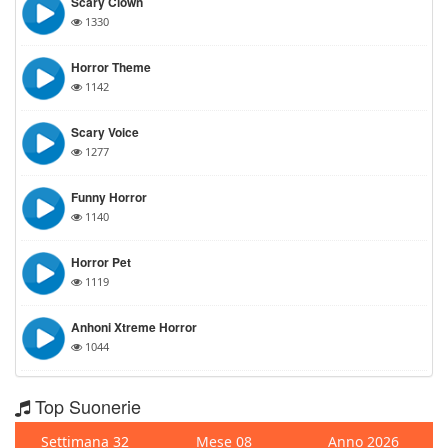
Scary Clown
1330
Horror Theme
1142
Scary Voice
1277
Funny Horror
1140
Horror Pet
1119
Anhoni Xtreme Horror
1044
Top Suonerie
Settimana 32
Mese 08
Anno 2026