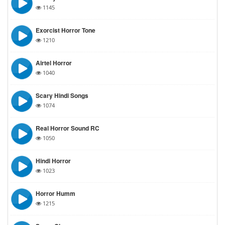
1145
Exorcist Horror Tone
1210
Airtel Horror
1040
Scary Hindi Songs
1074
Real Horror Sound RC
1050
Hindi Horror
1023
Horror Humm
1215