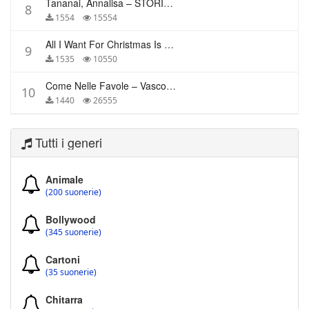
Tananai, Annalisa – STORIE BREVI
8
1554
15554
All I Want For Christmas Is You – Mariah Carey
9
1535
10550
Come Nelle Favole – Vasco Rossi
10
1440
26555
Tutti i generi
Animale
(200 suonerie)
Bollywood
(345 suonerie)
Cartoni
(35 suonerie)
Chitarra