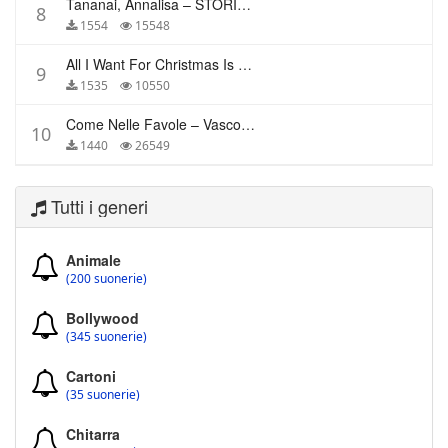
Tananai, Annalisa – STORIE BREVI
8
1554
15548
All I Want For Christmas Is You – Mariah Carey
9
1535
10550
Come Nelle Favole – Vasco Rossi
10
1440
26549
Tutti i generi
Animale
(200 suonerie)
Bollywood
(345 suonerie)
Cartoni
(35 suonerie)
Chitarra