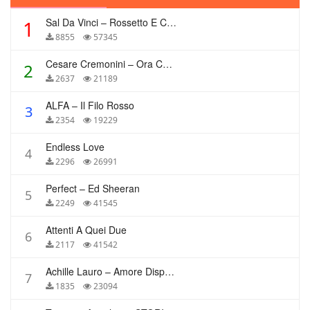
Sal Da Vinci – Rossetto E Caffè
1
8855
57345
Cesare Cremonini – Ora Che Non Ho Più Te
2
2637
21189
ALFA – Il Filo Rosso
3
2354
19229
Endless Love
4
2296
26991
Perfect – Ed Sheeran
5
2249
41545
Attenti A Quei Due
6
2117
41542
Achille Lauro – Amore Disperato
7
1835
23094