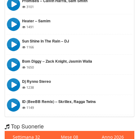
Promises – Calvin Harris, Sam Smith
3101
Heater – Samim
1491
Sun Shine In The Rain – DJ
1166
Bom Diggy – Zack Knight, Jasmin Walia
1650
Dj Rynno Stereo
1238
ID (BeeBB Remix) – Skrillex, Ragga Twins
1149
Top Suonerie
Settimana 32
Mese 08
Anno 2026