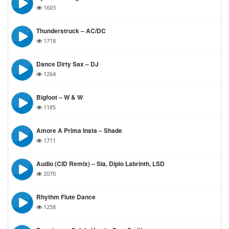
1603
Thunderstruck – AC/DC
1718
Dance Dirty Sax – DJ
1264
Bigfoot – W & W
1185
Amore A Prima Insta – Shade
1711
Audio (CID Remix) – Sia, Diplo Labrinth, LSD
2070
Rhythm Flute Dance
1258