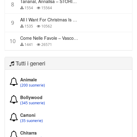
Tananai, Annalisa – STORIE BREVI
8
1554
15564
All I Want For Christmas Is You – Mariah Carey
9
1535
10562
Come Nelle Favole – Vasco Rossi
10
1441
26571
Tutti i generi
Animale
(200 suonerie)
Bollywood
(345 suonerie)
Cartoni
(35 suonerie)
Chitarra