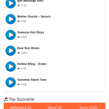
Igor Message Alert
1132
Mother Russia – Savant
1195
Suasana Hari Raya
1223
New Year Beats
1224
Hotline Bling – Drake
1197
Valentine Sweet Tone
1162
Top Suonerie
Settimana 32
Mese 08
Anno 2026