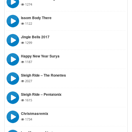
1274
Issom Body There
1122
Jingle Bells 2017
1299
Happy New Year Surya
1187
Sleigh Ride – The Ronettes
2027
Sleigh Ride – Pentatonix
1615
Christmasremix
1734