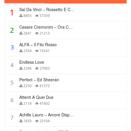
Sal Da Vinci – Rossetto E Caffè
1
8855
57359
Cesare Cremonini – Ora Che Non Ho Più Te
2
2641
21213
ALFA – Il Filo Rosso
3
2354
19241
Endless Love
4
2296
27003
Perfect – Ed Sheeran
5
2250
41573
Attenti A Quei Due
6
2118
41602
Achille Lauro – Amore Disperato
7
1835
23104