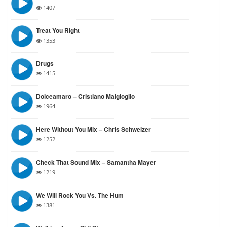
1407
Treat You Right
1353
Drugs
1415
Dolceamaro – Cristiano Malgioglio
1964
Here Without You Mix – Chris Schweizer
1252
Check That Sound Mix – Samantha Mayer
1219
We Will Rock You Vs. The Hum
1381