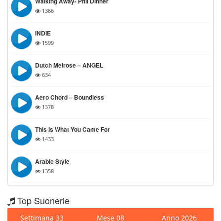
Walking Away- Phil Dinner
1366
INDIE
1599
Dutch Melrose – ANGEL
634
Aero Chord – Boundless
1378
This Is What You Came For
1433
Arabic Style
1358
Top Suonerie
Settimana 33
Mese 08
Anno 2026