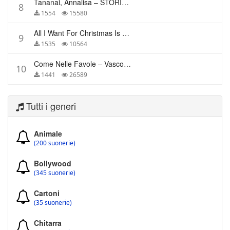
Tananai, Annalisa – STORIE BREVI
8
1554
15580
All I Want For Christmas Is You – Mariah Carey
9
1535
10564
Come Nelle Favole – Vasco Rossi
10
1441
26589
Tutti i generi
Animale
(200 suonerie)
Bollywood
(345 suonerie)
Cartoni
(35 suonerie)
Chitarra