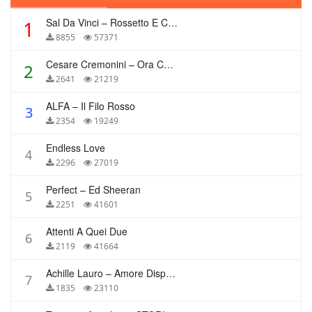
Sal Da Vinci – Rossetto E Caffè
1
8855
57371
Cesare Cremonini – Ora Che Non Ho Più Te
2
2641
21219
ALFA – Il Filo Rosso
3
2354
19249
Endless Love
4
2296
27019
Perfect – Ed Sheeran
5
2251
41601
Attenti A Quei Due
6
2119
41664
Achille Lauro – Amore Disperato
7
1835
23110