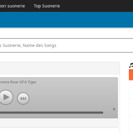
iori suonerie
Top Suonerie
s
neria Roar Of A Tiger
0