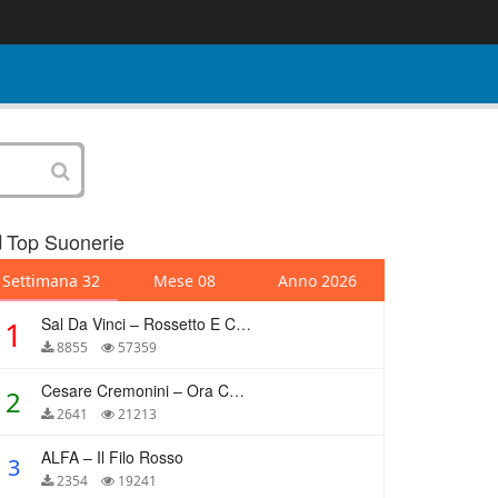
Top Suonerie
Settimana 32
Mese 08
Anno 2026
Sal Da Vinci – Rossetto E Caffè
1
8855
57359
Cesare Cremonini – Ora Che Non Ho Più Te
2
2641
21213
ALFA – Il Filo Rosso
3
2354
19241