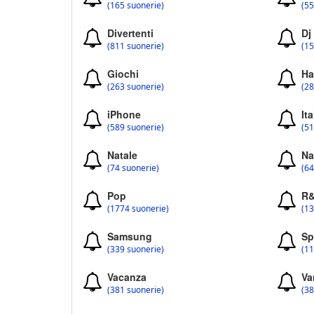
(165 suonerie)
(55
Divertenti
Dj
(811 suonerie)
(15
Giochi
Ha
(263 suonerie)
(28
iPhone
Ita
(589 suonerie)
(51
Natale
Na
(74 suonerie)
(64
Pop
R
(1774 suonerie)
(13
Samsung
Sp
(339 suonerie)
(11
Vacanza
Va
(381 suonerie)
(38