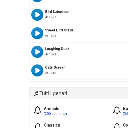
Bird Laburnum
1227
Sweet Bird Gratis
1698
Laughing Duck
1373
Cats Scream
1216
Tutti i generi
Animale
Bo
(200 suonerie)
(34
Classica
Co