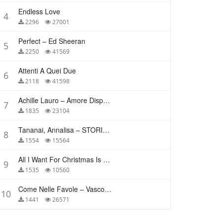
Endless Love
4
2296
27001
Perfect – Ed Sheeran
5
2250
41569
Attenti A Quei Due
6
2118
41598
Achille Lauro – Amore Disperato
7
1835
23104
Tananai, Annalisa – STORIE BREVI
8
1554
15564
All I Want For Christmas Is You – Mariah Carey
9
1535
10560
Come Nelle Favole – Vasco Rossi
10
1441
26571