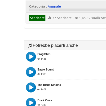
Categoria :
Animale
Scaricare
77 Scaricare -
1,459 Visualizzaz
Potrebbe piacerti anche
Frog SMS
1438
Eagle Sound
1335
The Birds Singing
1408
Duck Cuak
4349