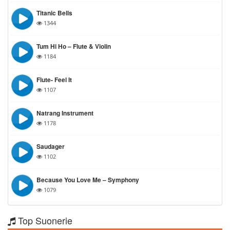
Titanic Bells
1344
Tum Hi Ho – Flute & Violin
1184
Flute- Feel It
1107
Natrang Instrument
1178
Saudager
1102
Because You Love Me – Symphony
1079
Top Suonerie