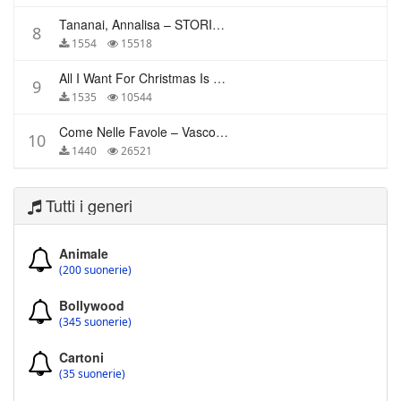
Tananai, Annalisa – STORIE BREVI
8
1554
15518
All I Want For Christmas Is You – Mariah Carey
9
1535
10544
Come Nelle Favole – Vasco Rossi
10
1440
26521
Tutti i generi
Animale
(200 suonerie)
Bollywood
(345 suonerie)
Cartoni
(35 suonerie)