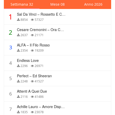
Settimana 32
Mese 08
Anno 2026
Sal Da Vinci – Rossetto E Caffè
1
8854
57327
Cesare Cremonini – Ora Che Non Ho Più Te
2
2637
21171
ALFA – Il Filo Rosso
3
2354
19209
Endless Love
4
2296
26971
Perfect – Ed Sheeran
5
2248
41527
Attenti A Quei Due
6
2116
41486
Achille Lauro – Amore Disperato
7
1835
23078