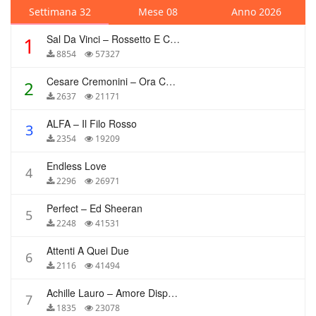
Settimana 32
Mese 08
Anno 2026
Sal Da Vinci – Rossetto E Caffè
1
8854
57327
Cesare Cremonini – Ora Che Non Ho Più Te
2
2637
21171
ALFA – Il Filo Rosso
3
2354
19209
Endless Love
4
2296
26971
Perfect – Ed Sheeran
5
2248
41531
Attenti A Quei Due
6
2116
41494
Achille Lauro – Amore Disperato
7
1835
23078