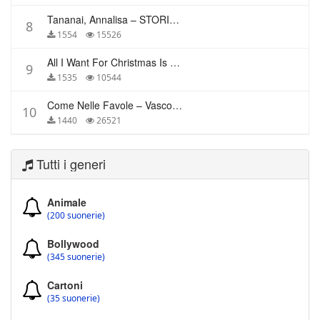
Tananai, Annalisa – STORIE BREVI
8
1554
15526
All I Want For Christmas Is You – Mariah Carey
9
1535
10544
Come Nelle Favole – Vasco Rossi
10
1440
26521
Tutti i generi
Animale
(200 suonerie)
Bollywood
(345 suonerie)
Cartoni
(35 suonerie)