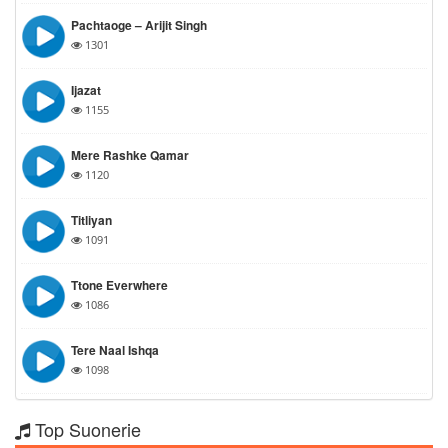
Pachtaoge – Arijit Singh
1301
Ijazat
1155
Mere Rashke Qamar
1120
Titliyan
1091
Ttone Everwhere
1086
Tere Naal Ishqa
1098
Top Suonerie