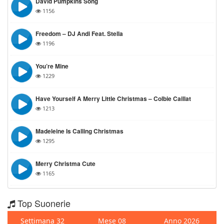
David Pumpkins Song
1156
Freedom – DJ Andi Feat. Stella
1196
You’re Mine
1229
Have Yourself A Merry Little Christmas – Colbie Caillat
1213
Madeleine Is Calling Christmas
1295
Merry Christma Cute
1165
Top Suonerie
Settimana 32
Mese 08
Anno 2026