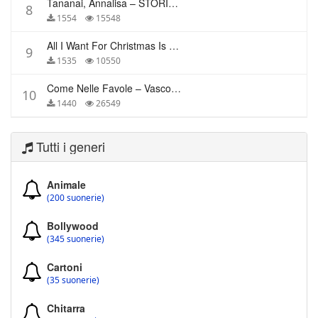
Tananai, Annalisa – STORIE BREVI
8
1554
15548
All I Want For Christmas Is You – Mariah Carey
9
1535
10550
Come Nelle Favole – Vasco Rossi
10
1440
26549
Tutti i generi
Animale
(200 suonerie)
Bollywood
(345 suonerie)
Cartoni
(35 suonerie)
Chitarra