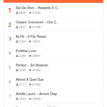
Sal Da Vinci – Rossetto E Caffè
1
8855
57345
Cesare Cremonini – Ora Che Non Ho Più Te
2
2637
21189
ALFA – Il Filo Rosso
3
2354
19231
Endless Love
4
2296
26991
Perfect – Ed Sheeran
5
2249
41545
Attenti A Quei Due
6
2117
41542
Achille Lauro – Amore Disperato
7
1835
23094