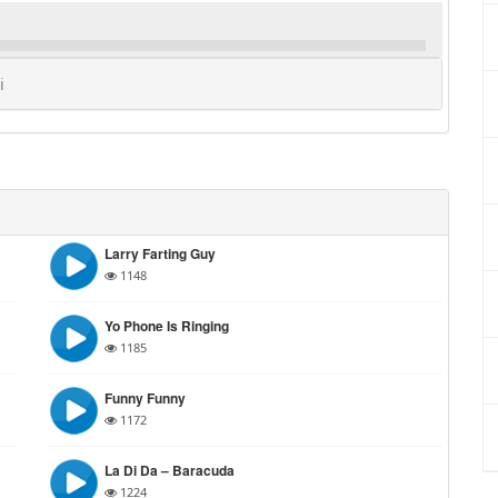
i
Larry Farting Guy
1148
Yo Phone Is Ringing
1185
Funny Funny
1172
La Di Da – Baracuda
1224