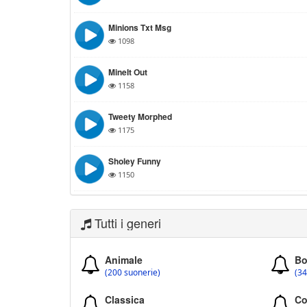
Minions Txt Msg
1098
MineIt Out
1158
Tweety Morphed
1175
Sholey Funny
1150
Tutti i generi
Animale
Bo
(200 suonerie)
(34
Classica
Co