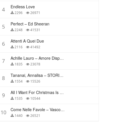
Endless Love
4
2296
26971
Perfect – Ed Sheeran
5
2248
41531
Attenti A Quei Due
6
2116
41492
Achille Lauro – Amore Disperato
7
1835
23078
Tananai, Annalisa – STORIE BREVI
8
1554
15526
All I Want For Christmas Is You – Mariah Carey
9
1535
10544
Come Nelle Favole – Vasco Rossi
10
1440
26521