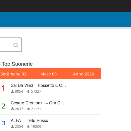
Top Suonerie
Settimana 32
Mese 08
Anno 2026
Sal Da Vinci – Rossetto E Caffè
1
8854
57327
Cesare Cremonini – Ora Che Non Ho Più Te
2
2637
21171
ALFA – Il Filo Rosso
3
2354
19209