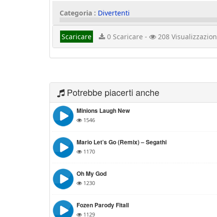
Categoria :
Divertenti
Scaricare
0 Scaricare -
208 Visualizzazion
Potrebbe piacerti anche
Minions Laugh New
1546
Mario Let’s Go (Remix) – Segathi
1170
Oh My God
1230
Fozen Parody Fitall
1129