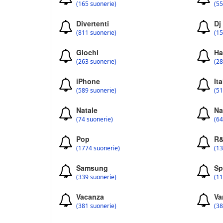
(165 suonerie)
(55
Divertenti
Dj
(811 suonerie)
(15
Giochi
Ha
(263 suonerie)
(28
iPhone
Ita
(589 suonerie)
(51
Natale
Na
(74 suonerie)
(64
Pop
R
(1774 suonerie)
(13
Samsung
Sp
(339 suonerie)
(11
Vacanza
Va
(381 suonerie)
(38