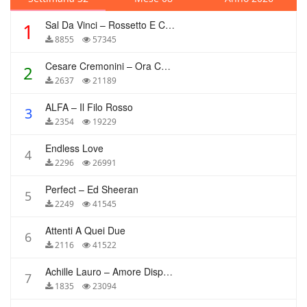
Sal Da Vinci – Rossetto E Caffè
1
8855
57345
Cesare Cremonini – Ora Che Non Ho Più Te
2
2637
21189
ALFA – Il Filo Rosso
3
2354
19229
Endless Love
4
2296
26991
Perfect – Ed Sheeran
5
2249
41545
Attenti A Quei Due
6
2116
41522
Achille Lauro – Amore Disperato
7
1835
23094