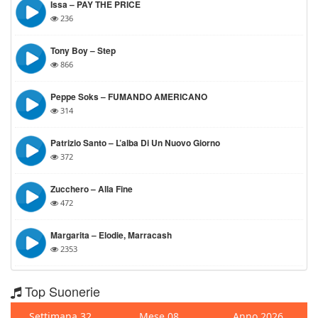
Issa – PAY THE PRICE
236
Tony Boy – Step
866
Peppe Soks – FUMANDO AMERICANO
314
Patrizio Santo – L’alba Di Un Nuovo Giorno
372
Zucchero – Alla Fine
472
Margarita – Elodie, Marracash
2353
Top Suonerie
Settimana 32
Mese 08
Anno 2026