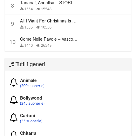
Tananai, Annalisa – STORIE BREVI
8
1554
15548
All I Want For Christmas Is You – Mariah Carey
9
1535
10550
Come Nelle Favole – Vasco Rossi
10
1440
26549
Tutti i generi
Animale
(200 suonerie)
Bollywood
(345 suonerie)
Cartoni
(35 suonerie)
Chitarra