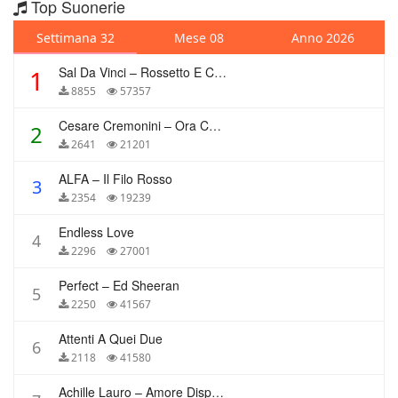
Top Suonerie
Settimana 32
Mese 08
Anno 2026
Sal Da Vinci – Rossetto E Caffè
1
8855
57357
Cesare Cremonini – Ora Che Non Ho Più Te
2
2641
21201
ALFA – Il Filo Rosso
3
2354
19239
Endless Love
4
2296
27001
Perfect – Ed Sheeran
5
2250
41567
Attenti A Quei Due
6
2118
41580
Achille Lauro – Amore Disperato