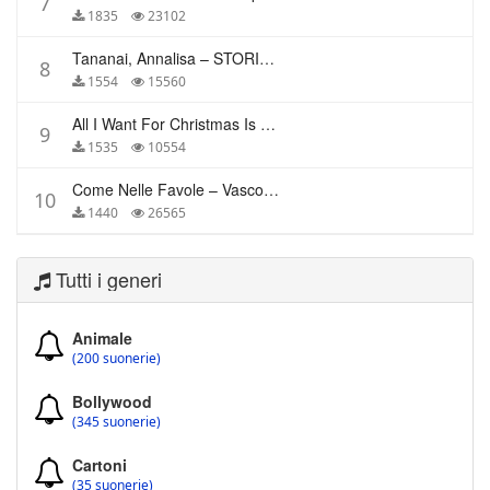
7
1835
23102
Tananai, Annalisa – STORIE BREVI
8
1554
15560
All I Want For Christmas Is You – Mariah Carey
9
1535
10554
Come Nelle Favole – Vasco Rossi
10
1440
26565
Tutti i generi
Animale
(200 suonerie)
Bollywood
(345 suonerie)
Cartoni
(35 suonerie)