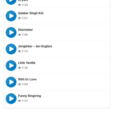
1124
Gabbar Singh Kid
1101
Shantabai
1166
Janglebar – Ian Hughes
1116
Little Vanilla
1126
With Ur Love
1169
Funny Ringtring
1131