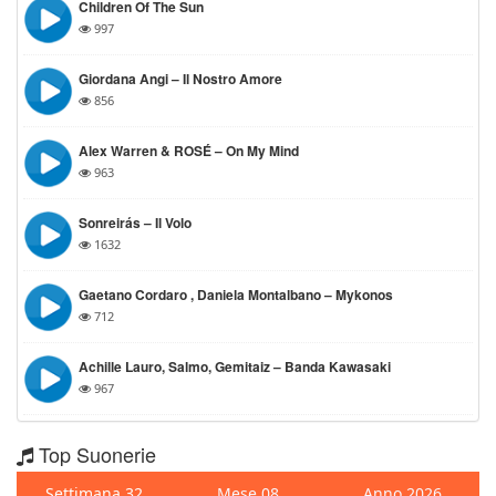
Children Of The Sun
997
Giordana Angi – Il Nostro Amore
856
Alex Warren & ROSÉ – On My Mind
963
Sonreirás – Il Volo
1632
Gaetano Cordaro , Daniela Montalbano – Mykonos
712
Achille Lauro, Salmo, Gemitaiz – Banda Kawasaki
967
Top Suonerie
Settimana 32
Mese 08
Anno 2026