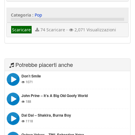
Categoria :
Pop
Scaricare
74 Scaricare -
2,071 Visualizzazioni
Potrebbe piacerti anche
Don’t Smile
1071
John Prine – It’s A Big Old Goofy World
188
Dai Dai – Shakira, Burna Boy
1118
Quiero Volver – TINI, Sebastian Yatra