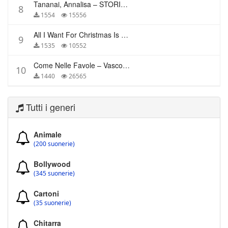
Tananai, Annalisa – STORIE BREVI
8
1554
15556
All I Want For Christmas Is You – Mariah Carey
9
1535
10552
Come Nelle Favole – Vasco Rossi
10
1440
26565
Tutti i generi
Animale
(200 suonerie)
Bollywood
(345 suonerie)
Cartoni
(35 suonerie)
Chitarra