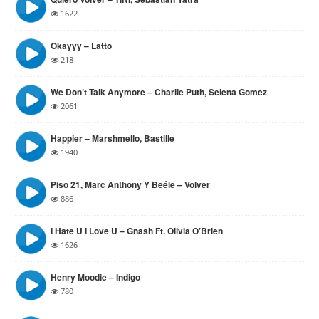
1622
Okayyy – Latto
218
We Don’t Talk Anymore – Charlie Puth, Selena Gomez
2061
Happier – Marshmello, Bastille
1940
Piso 21, Marc Anthony Y Beéle – Volver
886
I Hate U I Love U – Gnash Ft. Olivia O’Brien
1626
Henry Moodie – Indigo
780