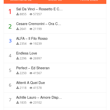
Sal Da Vinci – Rossetto E Caffè
1
8855
57357
Cesare Cremonini – Ora Che Non Ho Più Te
2
2641
21199
ALFA – Il Filo Rosso
3
2354
19239
Endless Love
4
2296
26997
Perfect – Ed Sheeran
5
2250
41567
Attenti A Quei Due
6
2118
41578
Achille Lauro – Amore Disperato
7
1835
23102