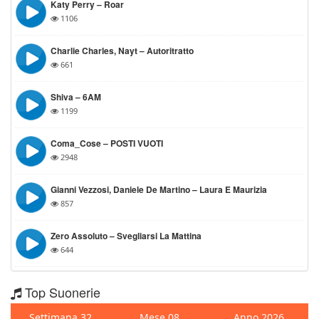
Katy Perry – Roar
1106
Charlie Charles, Nayt – Autoritratto
661
Shiva – 6AM
1199
Coma_Cose – POSTI VUOTI
2948
Gianni Vezzosi, Daniele De Martino – Laura E Maurizia
857
Zero Assoluto – Svegliarsi La Mattina
644
Top Suonerie
Settimana 32
Mese 08
Anno 2026