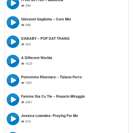
396
Giovanni Gagliotta – Core Mio
988
DABABY – POP DAT THANG
364
A Different Worlds
1625
Potremmo Ritornare – Tiziano Ferro
1961
Famme Sta Cu Tte – Rosario Miraggio
2461
Jessica Lowndes- Praying For Me
474