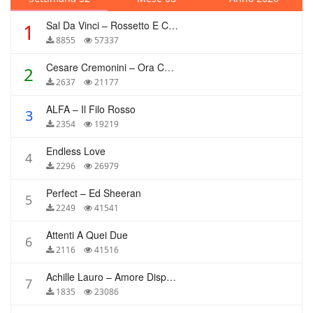
Sal Da Vinci – Rossetto E Caffè
1
8855
57337
Cesare Cremonini – Ora Che Non Ho Più Te
2
2637
21177
ALFA – Il Filo Rosso
3
2354
19219
Endless Love
4
2296
26979
Perfect – Ed Sheeran
5
2249
41541
Attenti A Quei Due
6
2116
41516
Achille Lauro – Amore Disperato
7
1835
23086