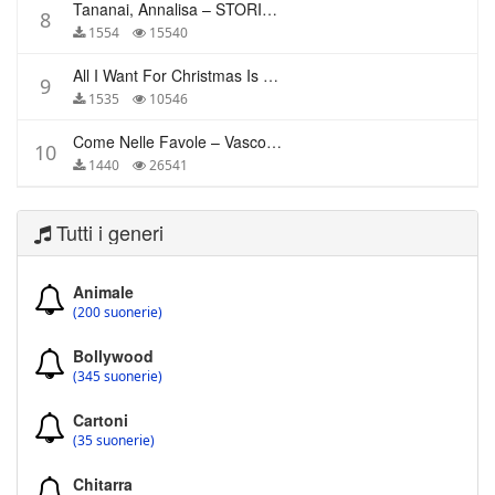
Tananai, Annalisa – STORIE BREVI
8
1554
15540
All I Want For Christmas Is You – Mariah Carey
9
1535
10546
Come Nelle Favole – Vasco Rossi
10
1440
26541
Tutti i generi
Animale
(200 suonerie)
Bollywood
(345 suonerie)
Cartoni
(35 suonerie)
Chitarra