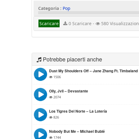
Categoria :
Pop
Scaricare
0 Scaricare -
580 Visualizzazion
Potrebbe piacerti anche
Dust My Shoulders Off – Jane Zhang Ft. Timbaland
1506
Olly, Jvli – Devastante
2074
Los Tigres Del Norte – La Lotería
826
Nobody But Me – Michael Bublé
1744