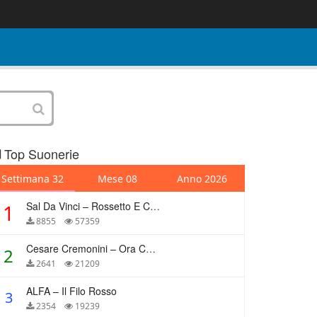
Top Suonerie
Settimana 32
Mese 08
Anno 2026
Sal Da Vinci – Rossetto E Caffè
1
8855
57359
Cesare Cremonini – Ora Che Non Ho Più Te
2
2641
21209
ALFA – Il Filo Rosso
3
2354
19239