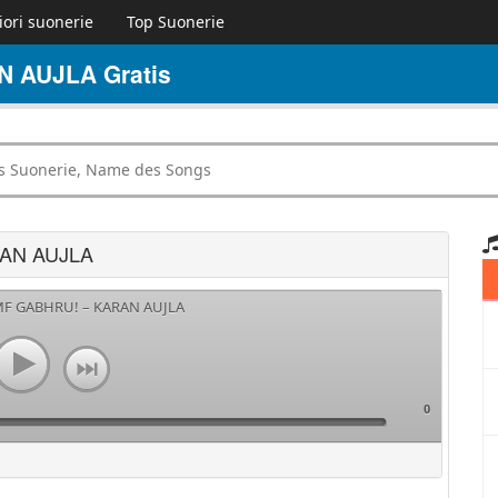
iori suonerie
Top Suonerie
 AUJLA Gratis
RAN AUJLA
 MF GABHRU! – KARAN AUJLA
0