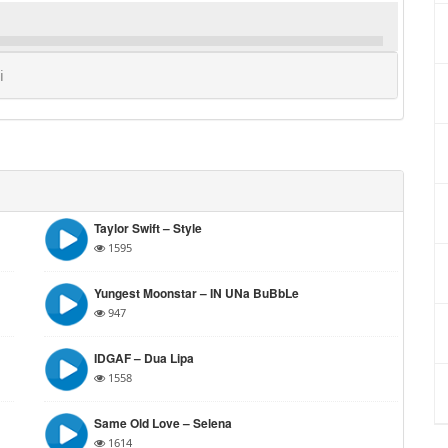
i
Taylor Swift – Style
1595
Yungest Moonstar – IN UNa BuBbLe
947
IDGAF – Dua Lipa
1558
Same Old Love – Selena
1614