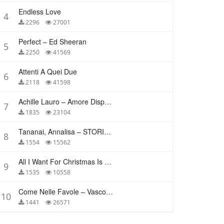
Endless Love
4
2296
27001
Perfect – Ed Sheeran
5
2250
41569
Attenti A Quei Due
6
2118
41598
Achille Lauro – Amore Disperato
7
1835
23104
Tananai, Annalisa – STORIE BREVI
8
1554
15562
All I Want For Christmas Is You – Mariah Carey
9
1535
10558
Come Nelle Favole – Vasco Rossi
10
1441
26571