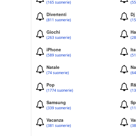
(165 suonerie)
(55
Divertenti
Dj
(811 suonerie)
(15
Giochi
Ha
(263 suonerie)
(28
iPhone
Ita
(589 suonerie)
(51
Natale
Na
(74 suonerie)
(64
Pop
R
(1774 suonerie)
(13
Samsung
Sp
(339 suonerie)
(11
Vacanza
Va
(381 suonerie)
(38