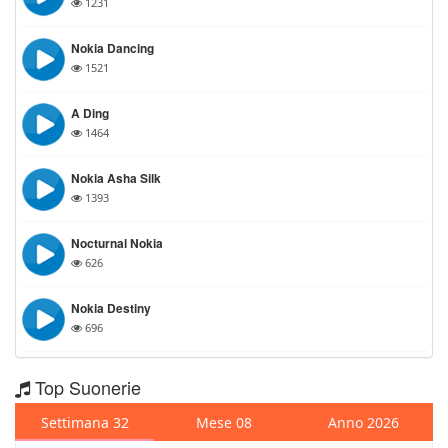
1231
Nokia Dancing
1521
A Ding
1464
Nokia Asha Silk
1393
Nocturnal Nokia
626
Nokia Destiny
696
Top Suonerie
Settimana 32
Mese 08
Anno 2026