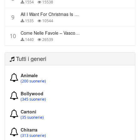
1554
15538
All I Want For Christmas Is You – Mariah Carey
9
1535
10544
Come Nelle Favole – Vasco Rossi
10
1440
26539
Tutti i generi
Animale
(200 suonerie)
Bollywood
(345 suonerie)
Cartoni
(35 suonerie)
Chitarra
(313 suonerie)