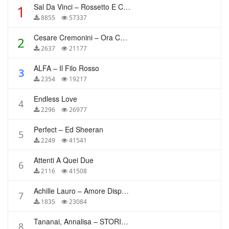
Sal Da Vinci – Rossetto E Caffè
1
8855
57337
Cesare Cremonini – Ora Che Non Ho Più Te
2
2637
21177
ALFA – Il Filo Rosso
3
2354
19217
Endless Love
4
2296
26977
Perfect – Ed Sheeran
5
2249
41541
Attenti A Quei Due
6
2116
41508
Achille Lauro – Amore Disperato
7
1835
23084
Tananai, Annalisa – STORIE BREVI
8